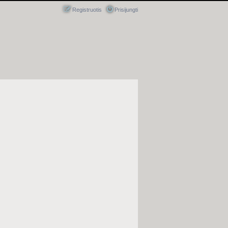
Registruotis
Prisijungti