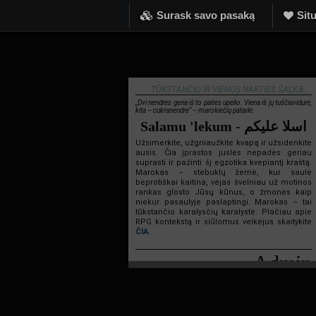
Surask savo pasaką
Situ
TŪKSTANČIO IR VIENOS NAKTIES ŠALYJE...
„Dvi nendrės geria iš to paties upelio. Viena iš jų tuščiavidurė,
kita – cukranendrė“ – marokiečių patarlė.
Salamu 'lekum - اسلا عليكم
Užsimerkite, užgniaužkite kvapą ir užsidenkite
ausis. Čia įprastos juslės nepadės geriau
suprasti ir pažinti šį egzotika kvepiantį kraštą.
Marokas – stebuklų žemė, kur saulė
beprotiškai kaitina, vėjas švelniau už motinos
rankas glosto Jūsų kūnus, o žmonės kaip
niekur pasaulyje paslaptingi. Marokas – tai
tūkstančio karalysčių karalystė. Plačiau apie
RPG kontekstą ir siūlomus veikėjus skaitykite
ČIA
.
Admin