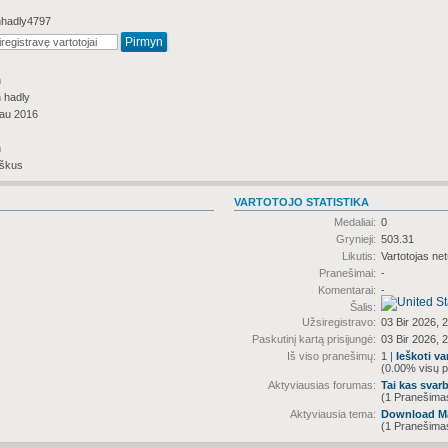
nhadly4797
n
n hadly
au 2016
n
škus
VARTOTOJO STATISTIKA
Medaliai:
0
Grynieji:
503.31
Likutis:
Vartotojas net
Pranešimai:
-
Komentarai:
-
Šalis:
Užsiregistravo:
03 Bir 2026, 
Paskutinį kartą prisijungė:
03 Bir 2026, 
Iš viso pranešimų:
1 |
Ieškoti v
(0.00% visų p
Aktyviausias forumas:
Tai kas svar
(1 Pranešimas
Aktyviausia tema:
Download Mar
(1 Pranešimas