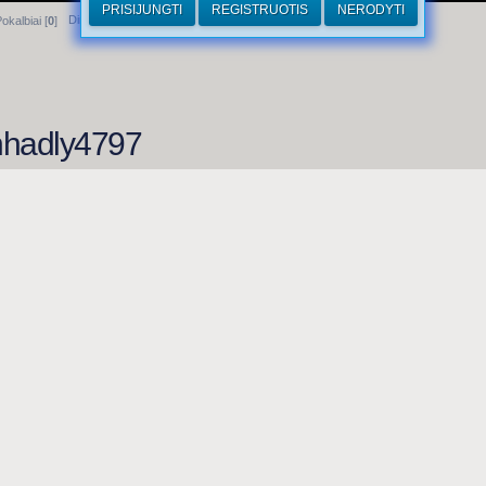
PRISIJUNGTI
REGISTRUOTIS
NERODYTI
Dirhamai
okalbiai [
0
]
inhadly4797