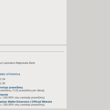
uri sąskaitos Attijariwafa Bank
21:34
21:36
artotojo pranešimų
ranešimų / 0.02 pranešimų per dieną)
biausia
 / 100.00% visų vartotojo pranešimų)
tian Wallet Extension | Official Website
 / 100.00% visų vartotojo pranešimų)