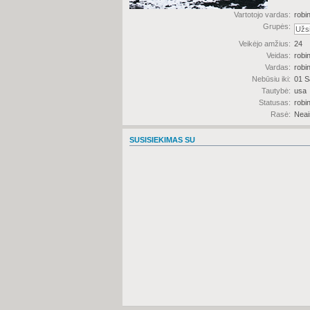
Vartotojo vardas:
robi
Grupės:
Veikėjo amžius:
24
Veidas:
robi
Vardas:
robi
Nebūsiu iki:
01 S
Tautybė:
usa
Statusas:
robi
Rasė:
Neai
SUSISIEKIMAS SU