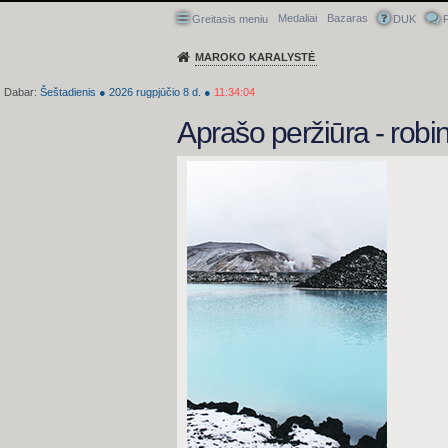
Medaliai
Bazaras
Greitasis meniu
DUK
P
MAROKO KARALYSTĖ
Dabar:
Šeštadienis
●
2026
rugpjūčio 8 d.
●
11:34:04
Aprašo peržiūra - rob