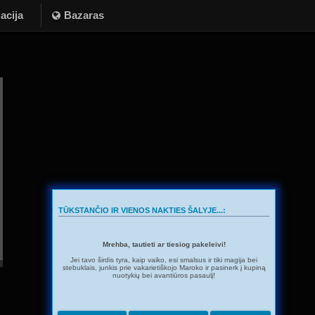
acija
Bazaras
TŪKSTANČIO IR VIENOS NAKTIES ŠALYJE...:
Mrehba, tautieti ar tiesiog pakeleivi!
Jei tavo širdis tyra, kaip vaiko, esi smalsus ir tiki magija bei
stebuklais, junkis prie vakarietiškojo Maroko ir pasinerk į kupiną
nuotykių bei avantiūros pasaulį!