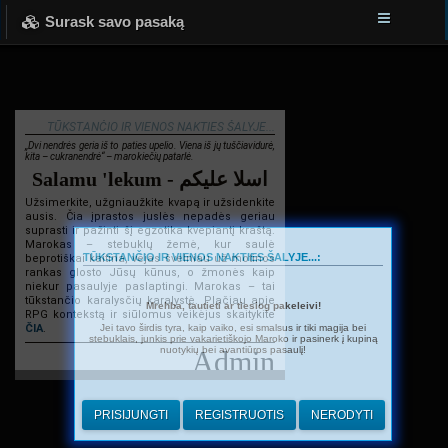
Surask savo pasaką
TŪKSTANČIO IR VIENOS NAKTIES ŠALYJE...
„Dvi nendrės geria iš to paties upelio. Viena iš jų tuščiavidurė,
kita – cukranendrė“ – marokiečių patarlė.
Salamu 'lekum - اسلا عليكم
Užsimerkite, užgniaužkite kvapą ir užsidenkite
ausis. Čia įprastos juslės nepadės geriau
suprasti ir pažinti šį egzotika kvepiantį kraštą.
Marokas – stebuklų žemė, kur saulė
TŪKSTANČIO IR VIENOS NAKTIES ŠALYJE...:
beprotiškai kaitina, vėjas švelniau už motinos
rankas glosto Jūsų kūnus, o žmonės kaip
niekur pasaulyje paslaptingi. Marokas – tai
tūkstančio karalysčių karalystė. Plačiau apie
Mrehba, tautieti ar tiesiog pakeleivi!
RPG kontekstą ir siūlomus veikėjus skaitykite
Jei tavo širdis tyra, kaip vaiko, esi smalsus ir tiki magija bei
ČIA
.
stebuklais, junkis prie vakarietiškojo Maroko ir pasinerk į kupiną
nuotykių bei avantiūros pasaulį!
Admin
PRISIJUNGTI
REGISTRUOTIS
NERODYTI