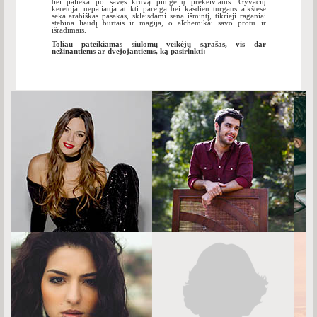
bei palieka po savęs krūvą pinigėlių prekeiviams. Gyvačių
kerėtojai nepaliauja atlikti pareigą bei kasdien turgaus aikštėse
seka arabiškas pasakas, skleisdami seną išmintį, tikrieji raganiai
stebina liaudį burtais ir magija, o alchemikai savo protu ir
išradimais.
Toliau pateikiamas siūlomų veikėjų sąrašas, vis dar
nežinantiems ar dvejojantiems, ką pasirinkti: