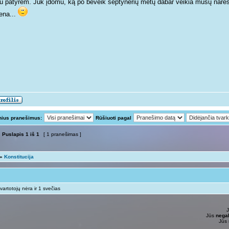
tu patyrėm. Juk įdomu, ką po beveik septynerių metų dabar veikia mūsų narės e
ena...
nius pranešimus:
Rūšiuoti pagal
Puslapis
1
iš
1
[ 1 pranešimas ]
»
Konstitucija
vartotojų nėra ir 1 svečias
Jūs
negal
Jūs