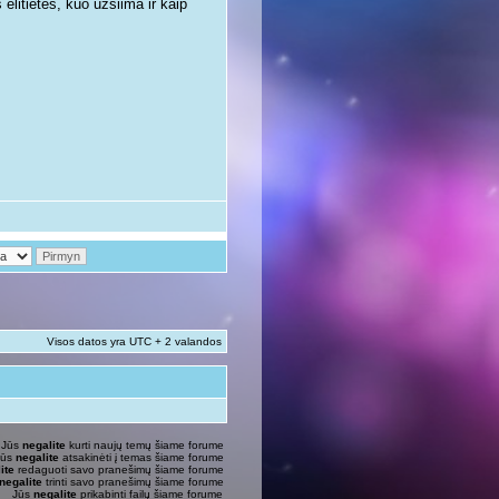
litietės, kuo užsiima ir kaip
Visos datos yra UTC + 2 valandos
Jūs
negalite
kurti naujų temų šiame forume
Jūs
negalite
atsakinėti į temas šiame forume
ite
redaguoti savo pranešimų šiame forume
negalite
trinti savo pranešimų šiame forume
Jūs
negalite
prikabinti failų šiame forume