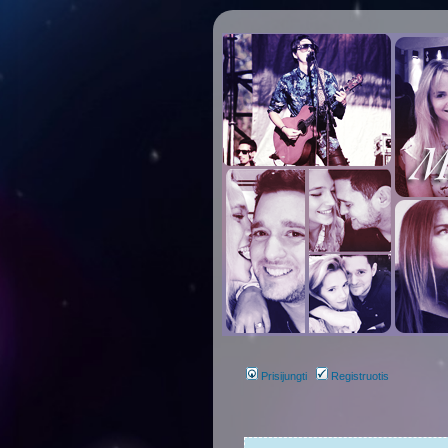
Prisijungti
Registruotis