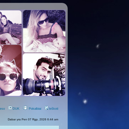
eso
DUK
Pokalbiai
Ieškoti
Dabar yra Pen 07 Rgp, 2026 6:44 am