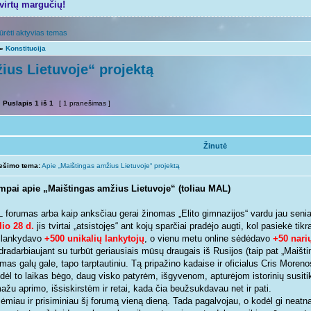
tvirtų margučių!
ūrėti aktyvias temas
»
Konstitucija
ius Lietuvoje“ projektą
Puslapis
1
iš
1
[ 1 pranešimas ]
Žinutė
ešimo tema:
Apie „Maištingas amžius Lietuvoje“ projektą
mpai apie „Maištingas amžius Lietuvoje“ (toliau MAL)
 forumas arba kaip anksčiau gerai žinomas „Elito gimnazijos“ vardu jau seniai
lio 28 d.
jis tvirtai „atsistojęs“ ant kojų sparčiai pradėjo augti, kol pasiekė ti
ilankydavo
+500 unikalių lankytojų
, o vienu metu online sėdėdavo
+50 nari
dradarbiaujant su turbūt geriausiais mūsų draugais iš Rusijos (taip pat „Maišt
mas galų gale, tapo tarptautiniu. Tą pripažino kadaise ir oficialus Cris Morenos
 dėl to laikas bėgo, daug visko patyrėm, išgyvenom, apturėjom istorinių susiti
žu aprimo, išsiskirstėm ir retai, kada čia beužsukdavau net ir pati.
ėmiau ir prisiminiau šį forumą vieną dieną. Tada pagalvojau, o kodėl gi neatna