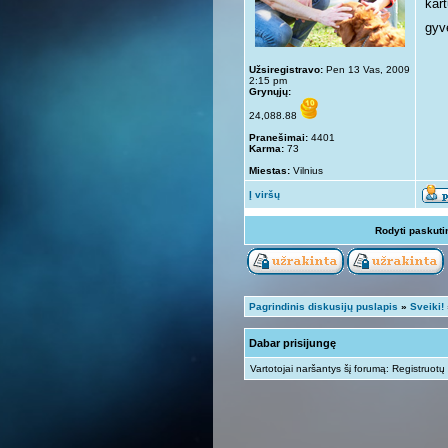
kar
gyv
Užsiregistravo:
Pen 13 Vas, 2009
2:15 pm
Grynųjų:
24,088.88
Pranešimai:
4401
Karma:
73
Miestas:
Vilnius
Į viršų
Rodyti paskuti
Pagrindinis diskusijų puslapis
»
Sveiki!
Dabar prisijungę
Vartotojai naršantys šį forumą: Registruotų 