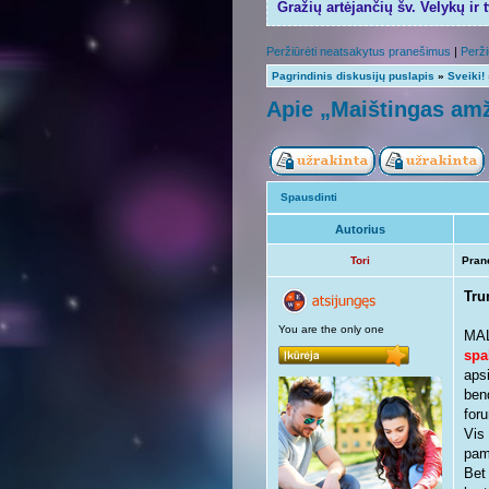
Gražių artėjančių šv. Velykų ir 
Peržiūrėti neatsakytus pranešimus
|
Perži
Pagrindinis diskusijų puslapis
»
Sveiki!
Apie „Maištingas amž
Spausdinti
Autorius
Tori
Pran
Tru
You are the only one
MAL
spa
aps
ben
foru
Vis
pama
Bet 