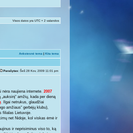
Visos datos yra UTC + 2 valandos
Ankstesnė tema
|
Kita tema
Parašytas:
Šeš 28 Kov, 2009 11:01 pm
 nėra naujiena internete.
2007
krą „auksinį“ amžių, kada per dieną
ų
. Ilgai netrukus, glaudžiai
ingo amžiaus“ gerbėjų klubu),
 filialas Lietuvoje.
kimų net Nidoje, kol viskas ėmė ir
ujinus ir neprisiminus viso to, ką