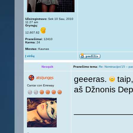
Užsiregistravo:
Sek 10 Sau, 2010
11:27 am
Grynųjų:
12,607.62
Pranešimai:
12410
Karma:
24
Miestas:
Kaunas
Į viršų
Nesquik
Pranešimo tema:
Re: Nominacijos'15 – pa
geeeras.
taip,
Cantar con Erreway
aš Džnonis De
____________