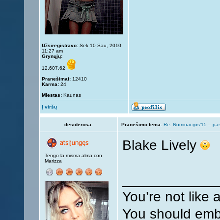
Užsiregistravo:
Sek 10 Sau, 2010
11:27 am
Grynųjų:
12,607.62
Pranešimai:
12410
Karma:
24
Miestas:
Kaunas
Į viršų
desiderosa.
Pranešimo tema:
Re: Nominacijos'15 – pa
Blake Lively
Tengo la misma alma con
Marizza
____________
You’re not like 
You should embr