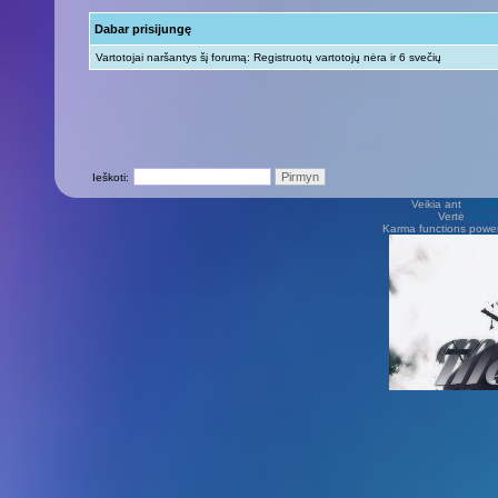
Dabar prisijungę
Vartotojai naršantys šį forumą: Registruotų vartotojų nėra ir 6 svečių
Ieškoti:
Veikia ant
phpB
Vertė
Viliu
Karma functions pow