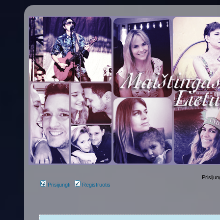
Prisijun
Prisijungti
Registruotis