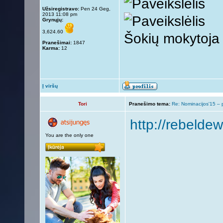
Užsiregistravo:
Pen 24 Geg,
2013 11:08 pm
Grynųjų:
3,624.60
Šokių mokytoja
Pranešimai:
1847
Karma:
12
Į viršų
Tori
Pranešimo tema:
Re: Nominacijos'15 – 
http://rebeldew
You are the only one