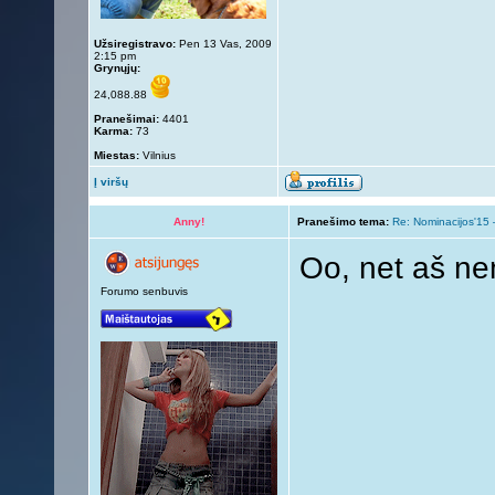
Užsiregistravo:
Pen 13 Vas, 2009
2:15 pm
Grynųjų:
24,088.88
Pranešimai:
4401
Karma:
73
Miestas:
Vilnius
Į viršų
Anny!
Pranešimo tema:
Re: Nominacijos'15 
Oo, net aš ne
Forumo senbuvis