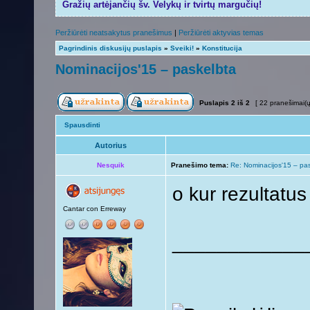
Gražių artėjančių šv. Velykų ir tvirtų margučių!
Peržiūrėti neatsakytus pranešimus
|
Peržiūrėti aktyvias temas
Pagrindinis diskusijų puslapis
»
Sveiki!
»
Konstitucija
Nominacijos'15 – paskelbta
Puslapis
2
iš
2
[ 22 pranešimai(ų
Spausdinti
Autorius
Nesquik
Pranešimo tema:
Re: Nominacijos'15 – pa
o kur rezultatu
Cantar con Erreway
____________