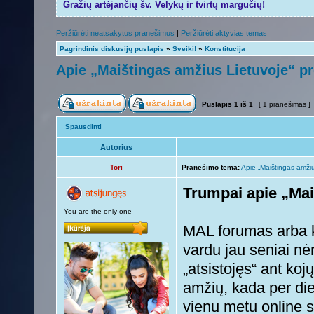
Gražių artėjančių šv. Velykų ir tvirtų margučių!
Peržiūrėti neatsakytus pranešimus
|
Peržiūrėti aktyvias temas
Pagrindinis diskusijų puslapis
»
Sveiki!
»
Konstitucija
Apie „Maištingas amžius Lietuvoje“ pr
Puslapis
1
iš
1
[ 1 pranešimas ]
Spausdinti
Autorius
Tori
Pranešimo tema:
Apie „Maištingas amžiu
Trumpai apie „Mai
You are the only one
MAL forumas arba k
vardu jau seniai nė
„atsistojęs“ ant koj
amžių, kada per di
vienu metu online