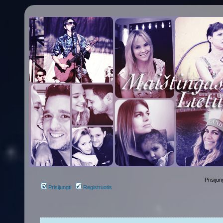
Prisijun
Prisijungti
Registruotis