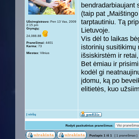
bendradarbiaujant s
(taip pat „Maišting
tarptautiniu. Tą pri
Užsiregistravo:
Pen 13 Vas, 2009
2:15 pm
Grynųjų:
Lietuvoje.
24,088.88
Vis dėl to laikas 
Pranešimai:
4401
istorinių susitikim
Karma:
73
Miestas:
Vilnius
išsiskirstėm ir reta
Bet ėmiau ir prisim
kodėl gi neatnaujin
įdomu, ką po bevei
elitietės, kuo užsii
Į viršų
Rodyti paskutinius pranešimus:
Puslapis
1
iš
1
[ 1 pranešimas ]