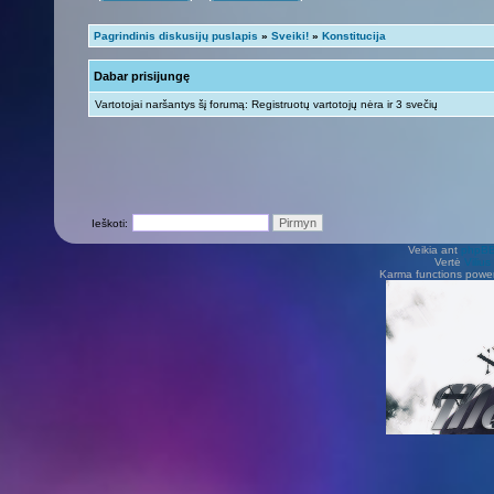
Pagrindinis diskusijų puslapis
»
Sveiki!
»
Konstitucija
Dabar prisijungę
Vartotojai naršantys šį forumą: Registruotų vartotojų nėra ir 3 svečių
Ieškoti:
Veikia ant
phpB
Vertė
Viliu
Karma functions pow