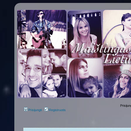
Prisijun
Prisijungti
Registruotis