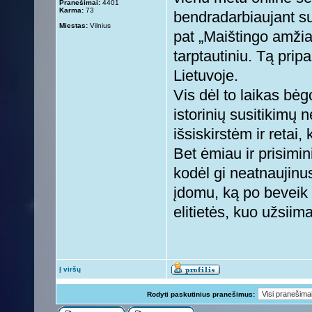
Pranešimai:
4401
Karma:
73
bendradarbiaujant su
Miestas:
Vilnius
pat „Maištingo amžia
tarptautiniu. Tą pripa
Lietuvoje.
Vis dėl to laikas bė
istorinių susitikimų 
išsiskirstėm ir retai
Bet ėmiau ir prisimi
kodėl gi neatnaujinus
įdomu, ką po beveik
elitietės, kuo užsiim
Į viršų
Rodyti paskutinius pranešimus: