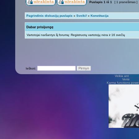
Puslapis
1
iš
1
[ 1 pranešimas ]
Pagrindinis diskusijų puslapis
»
Sveiki!
»
Konstitucija
Dabar prisijungę
Vartotojai naršantys šį forumą: Registruotų vartotojų nėra ir 16 svečių
Ieškoti:
Veikia ant
phpB
Vertė
Viliu
Karma functions pow