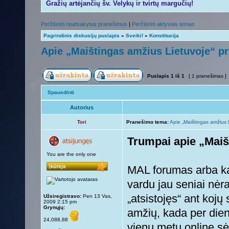
Gražių artėjančių šv. Velykų ir tvirtų margučių!
Peržiūrėti neatsakytus pranešimus
|
Peržiūrėti aktyvias temas
Pagrindinis diskusijų puslapis
»
Sveiki!
»
Konstitucija
Apie „Maištingas amžius Lietuvoje“ pr
Puslapis
1
iš
1
[ 1 pranešimas ]
Spausdinti
Autorius
Tori
Pranešimo tema:
Apie „Maištingas amžius L
Trumpai apie „Maiš
You are the only one
MAL forumas arba ka
vardu jau seniai nėra
„atsistojęs“ ant kojų 
Užsiregistravo:
Pen 13 Vas,
2009 2:15 pm
Grynųjų:
amžių, kada per die
24,088.88
vienu metu online 