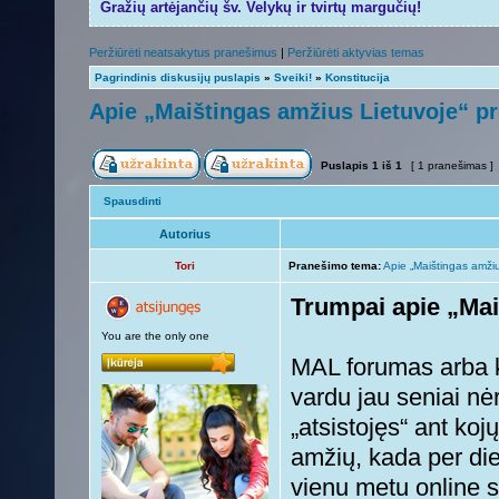
Gražių artėjančių šv. Velykų ir tvirtų margučių!
Peržiūrėti neatsakytus pranešimus
|
Peržiūrėti aktyvias temas
Pagrindinis diskusijų puslapis
»
Sveiki!
»
Konstitucija
Apie „Maištingas amžius Lietuvoje“ pr
Puslapis
1
iš
1
[ 1 pranešimas ]
Spausdinti
Autorius
Tori
Pranešimo tema:
Apie „Maištingas amžiu
Trumpai apie „Mai
You are the only one
MAL forumas arba k
vardu jau seniai nė
„atsistojęs“ ant koj
amžių, kada per di
vienu metu online