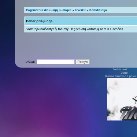
Pagrindinis diskusijų puslapis
»
Sveiki!
»
Konstitucija
Dabar prisijungę
Vartotojai naršantys šį forumą: Registruotų vartotojų nėra ir 1 svečias
Ieškoti:
Veikia ant
phpB
Vertė
Viliu
Karma functions pow