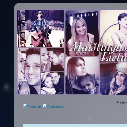
Prisijun
Prisijungti
Registruotis