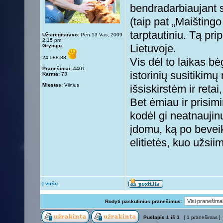
bendradarbiaujant s
(taip pat „Maišting
tarptautiniu. Tą pri
Užsiregistravo:
Pen 13 Vas, 2009
2:15 pm
Grynųjų:
Lietuvoje.
24,088.88
Vis dėl to laikas 
Pranešimai:
4401
istorinių susitikim
Karma:
73
Miestas:
Vilnius
išsiskirstėm ir reta
Bet ėmiau ir prisim
kodėl gi neatnaujin
įdomu, ką po bevei
elitietės, kuo užsii
Į viršų
Rodyti paskutinius pranešimus:
Puslapis
1
iš
1
[ 1 pranešimas ]