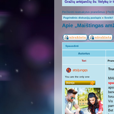
Gražių artėjančių šv. Velykų ir 
Peržiūrėti neatsakytus pranešimus
|
Perži
Pagrindinis diskusijų puslapis
»
Sveiki!
Apie „Maištingas amž
Spausdinti
Autorius
Tori
Pran
Tru
You are the only one
MAL
spa
aps
ben
foru
Vis
pama
Bet 