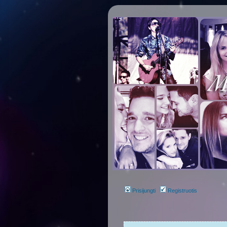
Prisijungti
Registruotis