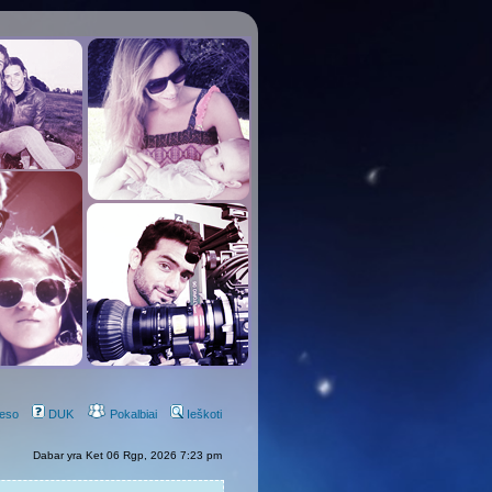
eso
DUK
Pokalbiai
Ieškoti
Dabar yra Ket 06 Rgp, 2026 7:23 pm