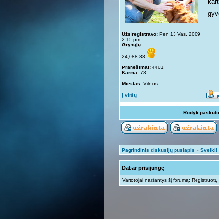
kar
gyv
Užsiregistravo:
Pen 13 Vas, 2009
2:15 pm
Grynųjų:
24,088.88
Pranešimai:
4401
Karma:
73
Miestas:
Vilnius
Į viršų
Rodyti paskuti
Pagrindinis diskusijų puslapis
»
Sveiki!
Dabar prisijungę
Vartotojai naršantys šį forumą: Registruotų 