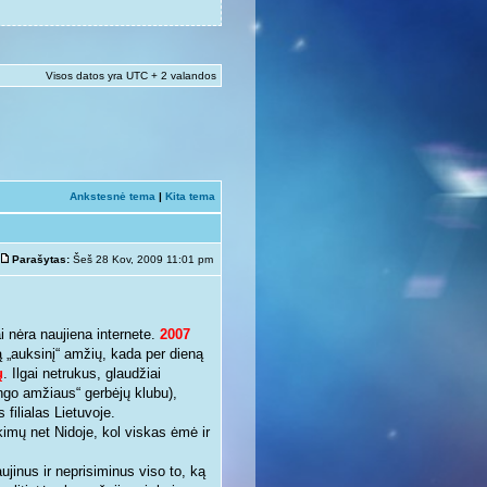
Visos datos yra UTC + 2 valandos
Ankstesnė tema
|
Kita tema
Parašytas:
Šeš 28 Kov, 2009 11:01 pm
 nėra naujiena internete.
2007
krą „auksinį“ amžių, kada per dieną
ų
. Ilgai netrukus, glaudžiai
ingo amžiaus“ gerbėjų klubu),
 filialas Lietuvoje.
kimų net Nidoje, kol viskas ėmė ir
ujinus ir neprisiminus viso to, ką