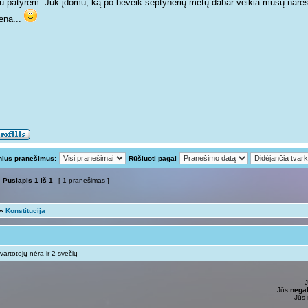
tu patyrėm. Juk įdomu, ką po beveik septynerių metų dabar veikia mūsų narės e
ena...
nius pranešimus:
Rūšiuoti pagal
Puslapis
1
iš
1
[ 1 pranešimas ]
»
Konstitucija
vartotojų nėra ir 2 svečių
Jūs
negal
Jūs