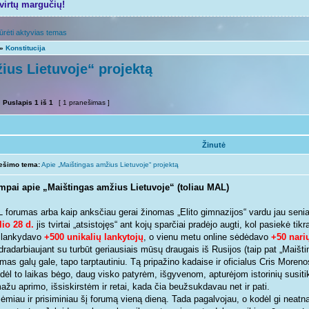
tvirtų margučių!
ūrėti aktyvias temas
»
Konstitucija
ius Lietuvoje“ projektą
Puslapis
1
iš
1
[ 1 pranešimas ]
Žinutė
ešimo tema:
Apie „Maištingas amžius Lietuvoje“ projektą
mpai apie „Maištingas amžius Lietuvoje“ (toliau MAL)
 forumas arba kaip anksčiau gerai žinomas „Elito gimnazijos“ vardu jau seniai
lio 28 d.
jis tvirtai „atsistojęs“ ant kojų sparčiai pradėjo augti, kol pasiekė ti
ilankydavo
+500 unikalių lankytojų
, o vienu metu online sėdėdavo
+50 nari
dradarbiaujant su turbūt geriausiais mūsų draugais iš Rusijos (taip pat „Maišt
mas galų gale, tapo tarptautiniu. Tą pripažino kadaise ir oficialus Cris Morenos
 dėl to laikas bėgo, daug visko patyrėm, išgyvenom, apturėjom istorinių susiti
žu aprimo, išsiskirstėm ir retai, kada čia beužsukdavau net ir pati.
ėmiau ir prisiminiau šį forumą vieną dieną. Tada pagalvojau, o kodėl gi neatna