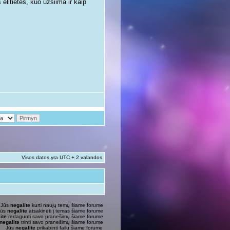
litietės, kuo užsiima ir kaip
Visos datos yra UTC + 2 valandos
Jūs
negalite
kurti naujų temų šiame forume
Jūs
negalite
atsakinėti į temas šiame forume
ite
redaguoti savo pranešimų šiame forume
negalite
trinti savo pranešimų šiame forume
Jūs
negalite
prikabinti failų šiame forume