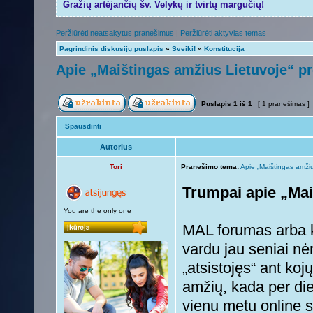
Gražių artėjančių šv. Velykų ir tvirtų margučių!
Peržiūrėti neatsakytus pranešimus
|
Peržiūrėti aktyvias temas
Pagrindinis diskusijų puslapis
»
Sveiki!
»
Konstitucija
Apie „Maištingas amžius Lietuvoje“ pr
Puslapis
1
iš
1
[ 1 pranešimas ]
Spausdinti
Autorius
Tori
Pranešimo tema:
Apie „Maištingas amžiu
Trumpai apie „Mai
You are the only one
MAL forumas arba k
vardu jau seniai nė
„atsistojęs“ ant koj
amžių, kada per di
vienu metu online