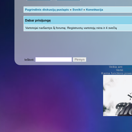
Pagrindinis diskusijų puslapis
»
Sveiki!
»
Konstitucija
Dabar prisijungę
Vartotojai naršantys šį forumą: Registruotų vartotojų nėra ir 4 svečių
Ieškoti:
Veikia ant
phpB
Vertė
Viliu
Karma functions pow