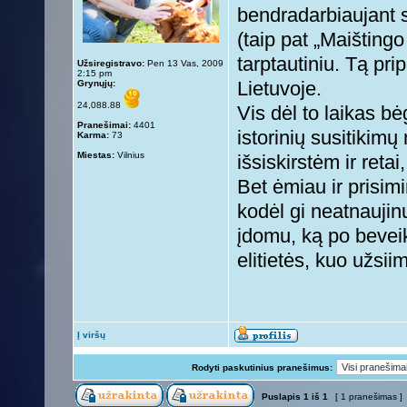
bendradarbiaujant s
(taip pat „Maišting
tarptautiniu. Tą pri
Užsiregistravo:
Pen 13 Vas, 2009
2:15 pm
Grynųjų:
Lietuvoje.
24,088.88
Vis dėl to laikas 
Pranešimai:
4401
istorinių susitikim
Karma:
73
Miestas:
Vilnius
išsiskirstėm ir reta
Bet ėmiau ir prisim
kodėl gi neatnaujin
įdomu, ką po bevei
elitietės, kuo užsii
Į viršų
Rodyti paskutinius pranešimus:
Puslapis
1
iš
1
[ 1 pranešimas ]