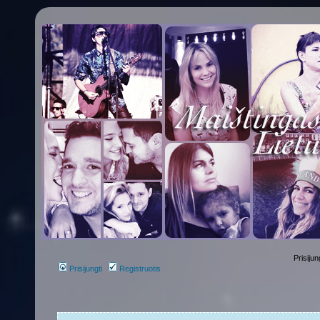
Prisijun
Prisijungti
Registruotis