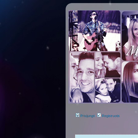
Prisijungti
Registruotis