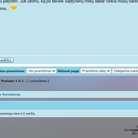
tu patyrėm. Juk įdomu, ką po beveik septynerių metų dabar veikia mūsų narės e
ena...
nius pranešimus:
Rūšiuoti pagal
Puslapis
1
iš
1
[ 1 pranešimas ]
»
Konstitucija
vartotojų nėra ir 2 svečių
Jūs
negal
Jūs