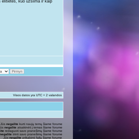
litietės, kuo užsiima ir kaip
Visos datos yra UTC + 2 valandos
Jūs
negalite
kurti naujų temų šiame forume
Jūs
negalite
atsakinėti į temas šiame forume
ite
redaguoti savo pranešimų šiame forume
negalite
trinti savo pranešimų šiame forume
Jūs
negalite
prikabinti failų šiame forume