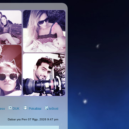
eso
DUK
Pokalbiai
Ieškoti
Dabar yra Pen 07 Rgp, 2026 9:47 pm