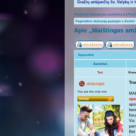
Gražių artėjančių šv. Velykų ir 
Peržiūrėti neatsakytus pranešimus
|
Perži
Pagrindinis diskusijų puslapis
»
Sveiki!
Apie „Maištingas amž
Spausdinti
Autorius
Tori
Pran
Tru
You are the only one
MAL
spa
aps
ben
foru
Vis
pama
Bet 