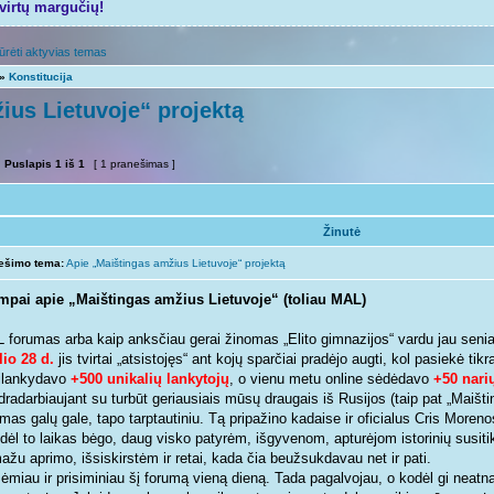
tvirtų margučių!
ūrėti aktyvias temas
»
Konstitucija
ius Lietuvoje“ projektą
Puslapis
1
iš
1
[ 1 pranešimas ]
Žinutė
ešimo tema:
Apie „Maištingas amžius Lietuvoje“ projektą
mpai apie „Maištingas amžius Lietuvoje“ (toliau MAL)
 forumas arba kaip anksčiau gerai žinomas „Elito gimnazijos“ vardu jau seniai
lio 28 d.
jis tvirtai „atsistojęs“ ant kojų sparčiai pradėjo augti, kol pasiekė ti
ilankydavo
+500 unikalių lankytojų
, o vienu metu online sėdėdavo
+50 nari
dradarbiaujant su turbūt geriausiais mūsų draugais iš Rusijos (taip pat „Maišt
mas galų gale, tapo tarptautiniu. Tą pripažino kadaise ir oficialus Cris Morenos
 dėl to laikas bėgo, daug visko patyrėm, išgyvenom, apturėjom istorinių susiti
žu aprimo, išsiskirstėm ir retai, kada čia beužsukdavau net ir pati.
ėmiau ir prisiminiau šį forumą vieną dieną. Tada pagalvojau, o kodėl gi neatna