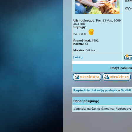
kar
gyv
Užsiregistravo:
Pen 13 Vas, 2009
2:15 pm
Grynųjų:
24,088.88
Pranešimai:
4401
Karma:
73
Miestas:
Vilnius
Į viršų
Rodyti paskuti
Pagrindinis diskusijų puslapis
»
Sveiki!
Dabar prisijungę
Vartotojai naršantys šį forumą: Registruotų 