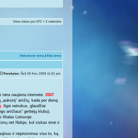
Visos datos yra UTC + 2 valandos
Ankstesnė tema
|
Kita tema
Parašytas:
Šeš 28 Kov, 2009 11:01 pm
 nėra naujiena internete.
2007
krą „auksinį“ amžių, kada per dieną
ų
. Ilgai netrukus, glaudžiai
ingo amžiaus“ gerbėjų klubu),
 filialas Lietuvoje.
kimų net Nidoje, kol viskas ėmė ir
ujinus ir neprisiminus viso to, ką