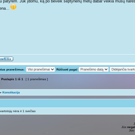
tu patyrėm. Juk įdomu, ką po beveik septynerių metų dabar veikia mūsų narės e
ena...
nius pranešimus:
Rūšiuoti pagal
Puslapis
1
iš
1
[ 1 pranešimas ]
»
Konstitucija
vartotojų nėra ir 1 svečias
Jūs
negal
Jūs