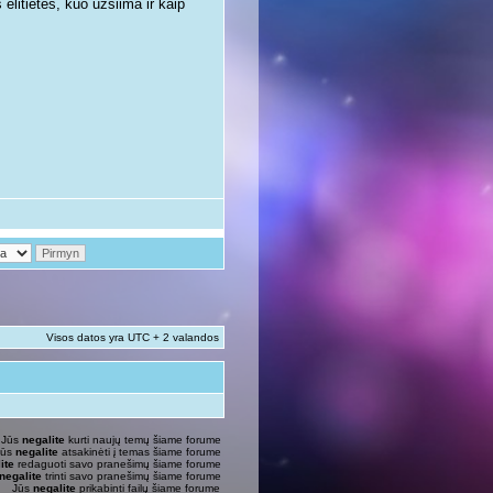
litietės, kuo užsiima ir kaip
Visos datos yra UTC + 2 valandos
Jūs
negalite
kurti naujų temų šiame forume
Jūs
negalite
atsakinėti į temas šiame forume
ite
redaguoti savo pranešimų šiame forume
negalite
trinti savo pranešimų šiame forume
Jūs
negalite
prikabinti failų šiame forume