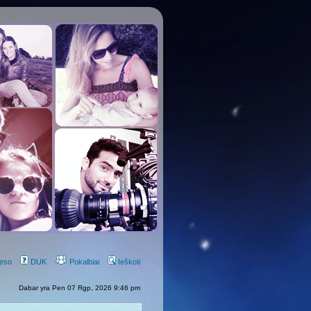
eso
DUK
Pokalbiai
Ieškoti
Dabar yra Pen 07 Rgp, 2026 9:46 pm