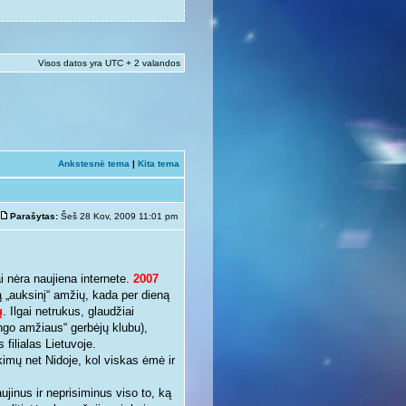
Visos datos yra UTC + 2 valandos
Ankstesnė tema
|
Kita tema
Parašytas:
Šeš 28 Kov, 2009 11:01 pm
 nėra naujiena internete.
2007
krą „auksinį“ amžių, kada per dieną
ų
. Ilgai netrukus, glaudžiai
ingo amžiaus“ gerbėjų klubu),
 filialas Lietuvoje.
kimų net Nidoje, kol viskas ėmė ir
ujinus ir neprisiminus viso to, ką