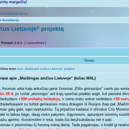
tvirtų margučių!
ūrėti aktyvias temas
»
Konstitucija
ius Lietuvoje“ projektą
Puslapis
1
iš
1
[ 1 pranešimas ]
Žinutė
ešimo tema:
Apie „Maištingas amžius Lietuvoje“ projektą
mpai apie „Maištingas amžius Lietuvoje“ (toliau MAL)
 forumas arba kaip anksčiau gerai žinomas „Elito gimnazijos“ vardu jau seniai
lio 28 d.
jis tvirtai „atsistojęs“ ant kojų sparčiai pradėjo augti, kol pasiekė ti
ilankydavo
+500 unikalių lankytojų
, o vienu metu online sėdėdavo
+50 nari
dradarbiaujant su turbūt geriausiais mūsų draugais iš Rusijos (taip pat „Maišt
mas galų gale, tapo tarptautiniu. Tą pripažino kadaise ir oficialus Cris Morenos
 dėl to laikas bėgo, daug visko patyrėm, išgyvenom, apturėjom istorinių susiti
žu aprimo, išsiskirstėm ir retai, kada čia beužsukdavau net ir pati.
ėmiau ir prisiminiau šį forumą vieną dieną. Tada pagalvojau, o kodėl gi neatna