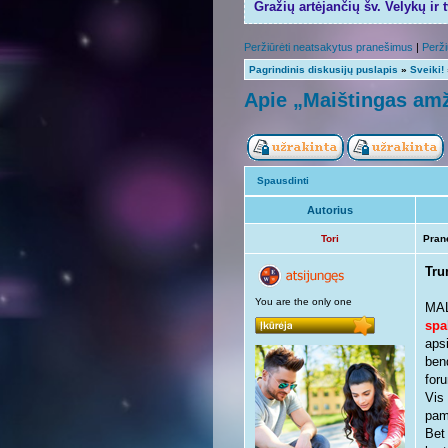
Gražių artėjančių šv. Velykų ir 
Peržiūrėti neatsakytus pranešimus
|
Perži
Pagrindinis diskusijų puslapis
»
Sveiki!
Apie „Maištingas amž
Spausdinti
Autorius
Tori
Pran
Tru
You are the only one
MAL
spa
aps
ben
foru
Vis
pama
Bet 