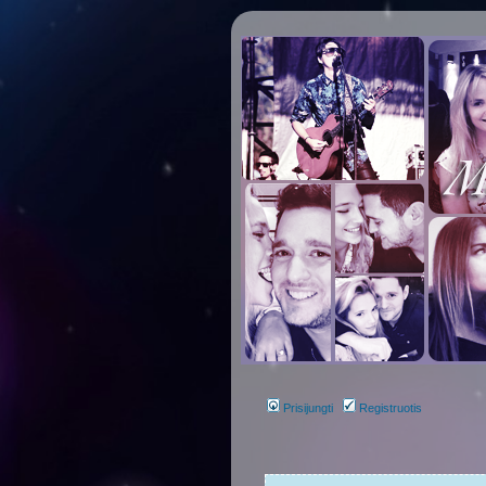
Prisijungti
Registruotis