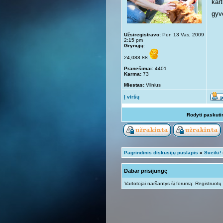
kar
gyv
Užsiregistravo:
Pen 13 Vas, 2009
2:15 pm
Grynųjų:
24,088.88
Pranešimai:
4401
Karma:
73
Miestas:
Vilnius
Į viršų
Rodyti paskuti
Pagrindinis diskusijų puslapis
»
Sveiki!
Dabar prisijungę
Vartotojai naršantys šį forumą: Registruotų 