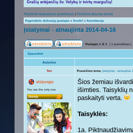
Gražių artėjančių šv. Velykų ir tvirtų margučių!
Peržiūrėti neatsakytus pranešimus
|
Peržiūrėti aktyvias temas
Pagrindinis diskusijų puslapis
»
Sveiki!
»
Konstitucija
Įstatymai - atnaujinta 2014-04-16
Puslapis
1
iš
1
[ 1 pranešimas ]
Spausdinti
Autorius
Tori
Pranešimo tema:
Įstatymai - atnaujinta
Šios žemiau išvardi
išimties. Taisyklių
You are the only one
paskaityti verta.
Taisyklės:
1a. Piktnaudžiavim