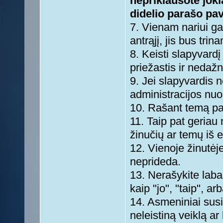
nepriklausote joki
didelio parašo pav
7. Vienam nariui ga
antrąjį, jis bus trin
8. Keisti slapyvardį
priežastis ir nedažn
9. Jei slapyvardis 
administracijos nuo
10. Rašant temą paž
11. Taip pat geriau 
žinučių ar temų iš e
12. Vienoje žinutėje
neprideda.
13. Nerašykite laba
kaip "jo", "taip", ar
14. Asmeniniai susi
neleistiną veiklą ar