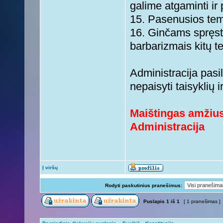
galime atgaminti ir p
15. Pasenusios temo
16. Ginčams spręsti 
barbarizmais kitų t
Administracija pasil
nepaisyti taisyklių 
Maištingas amžius
Administracija
Į viršų
Rodyti paskutinius pranešimus:
Puslapis
1
iš
1
[ 1 pranešimas ]