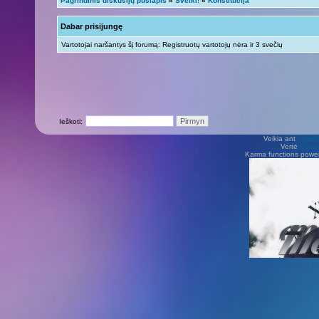
Pagrindinis diskusijų puslapis
»
Sveiki!
»
Konstitucija
Dabar prisijungę
Vartotojai naršantys šį forumą: Registruotų vartotojų nėra ir 3 svečių
Ieškoti:
Veikia ant
phpB
Vertė
Viliu
Karma functions pow