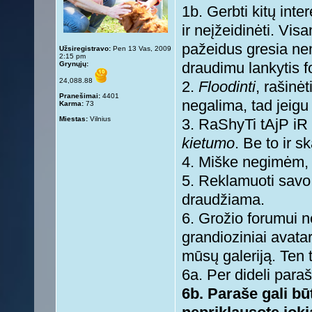
1b. Gerbti kitų inte
ir neįžeidinėti. Vis
pažeidus gresia ne
Užsiregistravo:
Pen 13 Vas, 2009
2:15 pm
Grynųjų:
draudimu lankytis 
24,088.88
2.
Floodinti
, rašinė
Pranešimai:
4401
negalima, tad jeigu 
Karma:
73
Miestas:
Vilnius
3. RaShyTi tAjP iR 
kietumo
. Be to ir s
4. Miške negimėm, 
5. Reklamuoti savo s
draudžiama.
6. Grožio forumui n
grandioziniai avatar
mūsų galeriją. Ten t
6a. Per dideli paraš
6b. Paraše gali būt