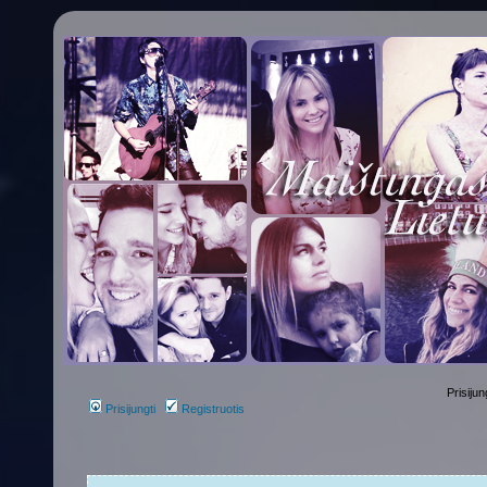
Prisijun
Prisijungti
Registruotis