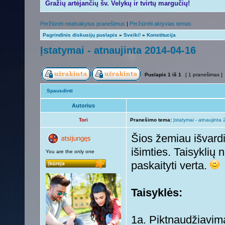
Gražių artėjančių šv. Velykų ir tvirtų margučių!
Peržiūrėti neatsakytus pranešimus
|
Peržiūrėti aktyvias temas
Pagrindinis diskusijų puslapis
»
Sveiki!
»
Konstitucija
Įstatymai - atnaujinta 2014-04-16
Puslapis
1
iš
1
[ 1 pranešimas ]
Spausdinti
Autorius
Tori
Pranešimo tema:
Įstatymai - atnaujinta
Šios žemiau išvardi
išimties. Taisyklių
You are the only one
paskaityti verta.
Taisyklės:
1a. Piktnaudžiavim