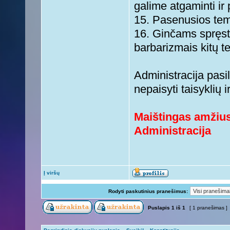
galime atgaminti ir p
15. Pasenusios temo
16. Ginčams spręsti 
barbarizmais kitų t
Administracija pasil
nepaisyti taisyklių 
Maištingas amžius
Administracija
Į viršų
Rodyti paskutinius pranešimus:
Puslapis
1
iš
1
[ 1 pranešimas ]