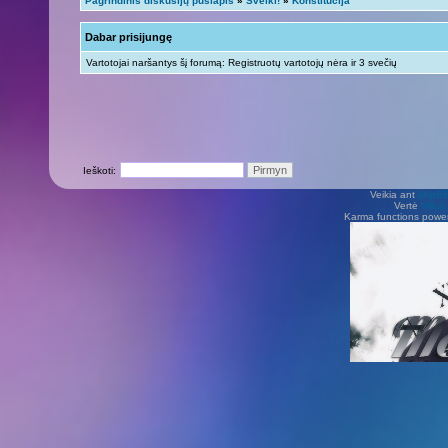
Pagrindinis diskusijų puslapis
»
Sveiki!
»
Konstitucija
Dabar prisijungę
Vartotojai naršantys šį forumą: Registruotų vartotojų nėra ir 3 svečių
Ieškoti:
Veikia ant
phpB
Vertė
Viliu
Karma functions pow