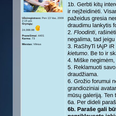
1b. Gerbti kitų inte
ir neįžeidinėti. Vis
pažeidus gresia ne
Užsiregistravo:
Pen 13 Vas, 2009
2:15 pm
Grynųjų:
draudimu lankytis 
24,088.88
2.
Floodinti
, rašinė
Pranešimai:
4401
negalima, tad jeigu 
Karma:
73
Miestas:
Vilnius
3. RaShyTi tAjP iR 
kietumo
. Be to ir s
4. Miške negimėm, 
5. Reklamuoti savo s
draudžiama.
6. Grožio forumui n
grandioziniai avatar
mūsų galeriją. Ten t
6a. Per dideli paraš
6b. Paraše gali būt