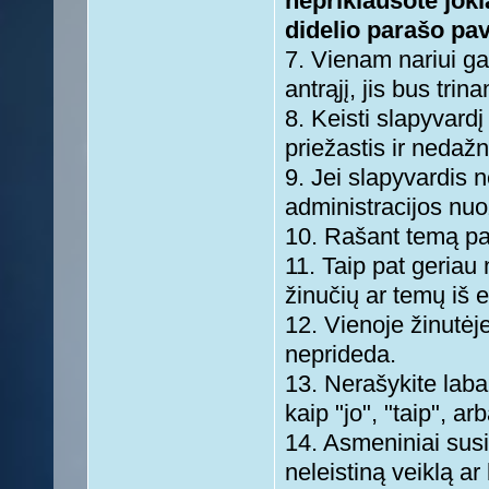
nepriklausote joki
didelio parašo pav
7. Vienam nariui ga
antrąjį, jis bus trin
8. Keisti slapyvardį
priežastis ir nedažn
9. Jei slapyvardis 
administracijos nuo
10. Rašant temą paž
11. Taip pat geriau 
žinučių ar temų iš e
12. Vienoje žinutėje
neprideda.
13. Nerašykite laba
kaip "jo", "taip", ar
14. Asmeniniai susi
neleistiną veiklą ar