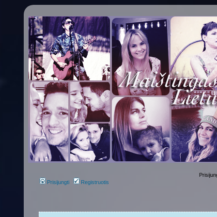
Prisijun
Prisijungti
Registruotis