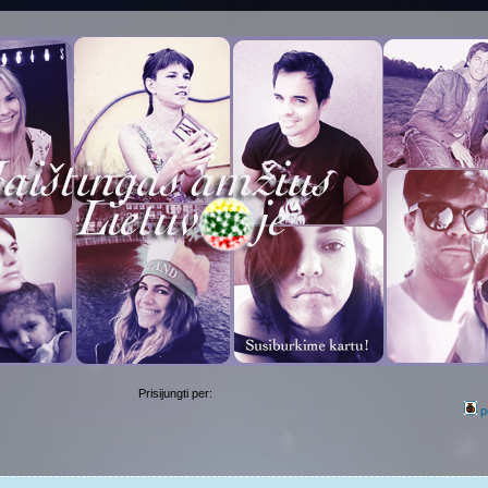
Prisijungti per:
p