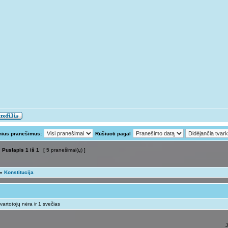
nius pranešimus:
Rūšiuoti pagal
Puslapis
1
iš
1
[ 5 pranešimai(ų) ]
»
Konstitucija
vartotojų nėra ir 1 svečias