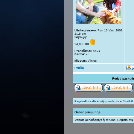
Užsiregistravo:
Pen 13 Vas, 2009
2:15 pm
Grynųjų:
24,088.88
Pranešimai:
4401
Karma:
73
Miestas:
Vilnius
Į viršų
Rodyti paskuti
Pagrindinis diskusijų puslapis
»
Sveiki!
Dabar prisijungę
Vartotojai naršantys šį forumą: Registruotų 