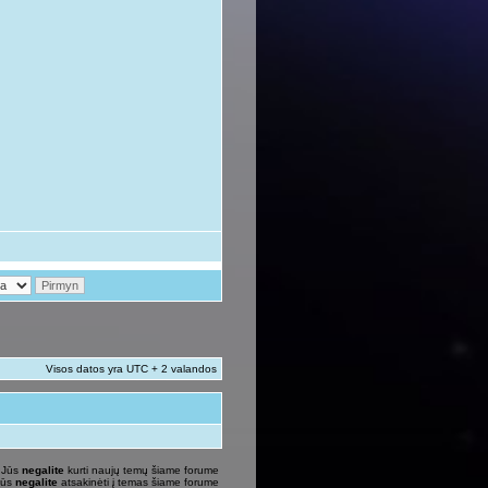
Visos datos yra UTC + 2 valandos
Jūs
negalite
kurti naujų temų šiame forume
Jūs
negalite
atsakinėti į temas šiame forume