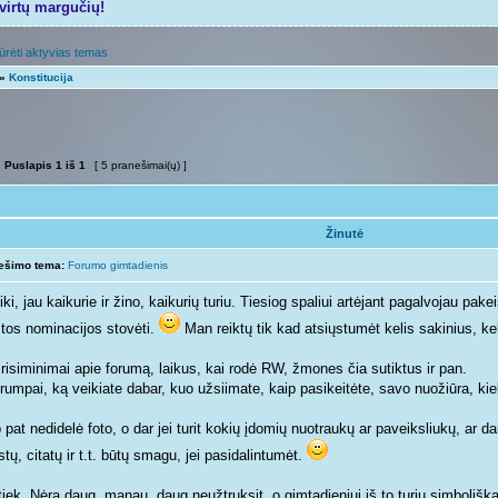
tvirtų margučių!
ūrėti aktyvias temas
»
Konstitucija
Puslapis
1
iš
1
[ 5 pranešimai(ų) ]
Žinutė
ešimo tema:
Forumo gimtadienis
ki, jau kaikurie ir žino, kaikurių turiu. Tiesiog spaliui artėjant pagalvojau pakei
 tos nominacijos stovėti.
Man reiktų tik kad atsiųstumėt kelis sakinius, ke
Prisiminimai apie forumą, laikus, kai rodė RW, žmones čia sutiktus ir pan.
rumpai, ką veikiate dabar, kuo užsiimate, kaip pasikeitėte, savo nuožiūra, kiek
 pat nedidelė foto, o dar jei turit kokių įdomių nuotraukų ar paveiksliukų, ar d
tų, citatų ir t.t. būtų smagu, jei pasidalintumėt.
tiek. Nėra daug, manau, daug neužtruksit, o gimtadieniui iš to turiu simboliškai 