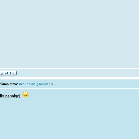
ešimo tema:
Re: Forumo gimtadienis
lio pabaigoj.