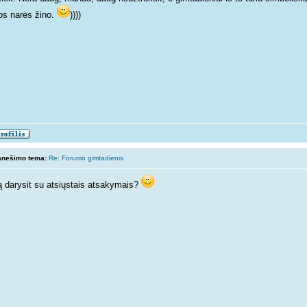
ios narės žino.
))))
anešimo tema:
Re: Forumo gimtadienis
 darysit su atsiųstais atsakymais?