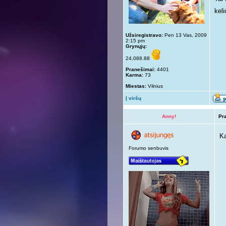
kel
Užsiregistravo:
Pen 13 Vas, 2009
2:15 pm
Grynųjų:
24,088.88
Pranešimai:
4401
Karma:
73
Miestas:
Vilnius
Į viršų
Anny!
Pr
Ką
Forumo senbuvis