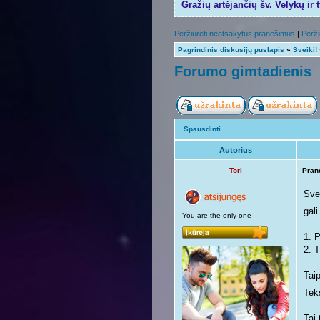
Gražių artėjančių šv. Velykų ir 
Peržiūrėti neatsakytus pranešimus
|
Perži
Pagrindinis diskusijų puslapis
»
Sveiki!
Forumo gimtadienis
Spausdinti
Autorius
Tori
Pran
Svei
gali
You are the only one
1. 
2. T
Taip
Teks
Tai 