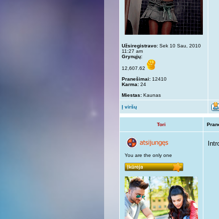
Užsiregistravo:
Sek 10 Sau, 2010
11:27 am
Grynųjų:
12,607.62
Pranešimai:
12410
Karma:
24
Miestas:
Kaunas
Į viršų
Tori
Pran
Intr
You are the only one