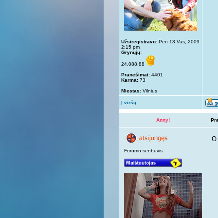
Užsiregistravo:
Pen 13 Vas, 2009
2:15 pm
Grynųjų:
24,088.88
Pranešimai:
4401
Karma:
73
Miestas:
Vilnius
Į viršų
Anny!
Pr
O 
Forumo senbuvis