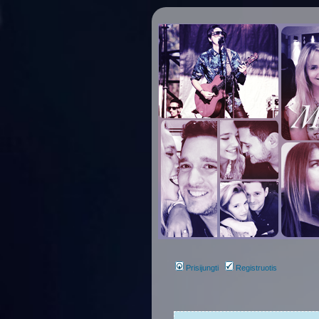
Prisijungti
Registruotis