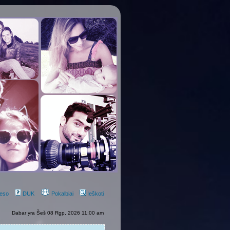
eso
DUK
Pokalbiai
Ieškoti
Dabar yra Šeš 08 Rgp, 2026 11:00 am