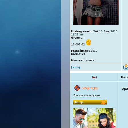
Užsiregistravo:
Sek 10 Sau, 2010
11:27 am
Grynųjų:
12,607.62
Pranešimai:
12410
Karma:
24
Miestas:
Kaunas
Į viršų
Tori
Pran
Spa
You are the only one