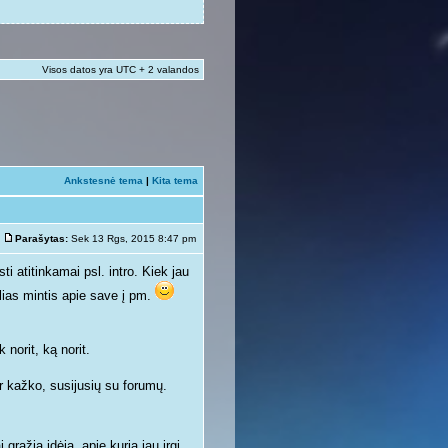
Visos datos yra UTC + 2 valandos
Ankstesnė tema
|
Kita tema
Parašytas:
Sek 13 Rgs, 2015 8:47 pm
sti atitinkamai psl. intro. Kiek jau
lias mintis apie save į pm.
 norit, ką norit.
ar kažko, susijusių su forumų.
gražią idėją, apie kurią jau irgi