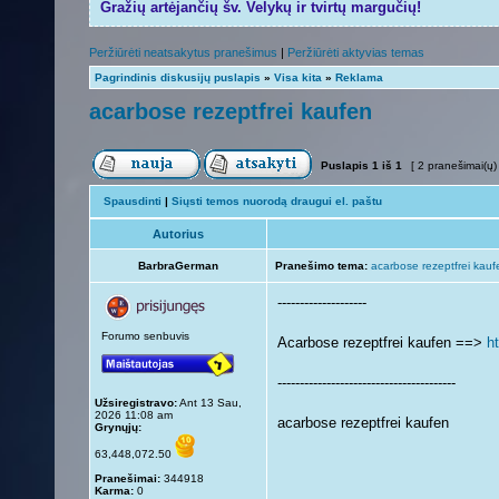
Gražių artėjančių šv. Velykų ir tvirtų margučių!
Peržiūrėti neatsakytus pranešimus
|
Peržiūrėti aktyvias temas
Pagrindinis diskusijų puslapis
»
Visa kita
»
Reklama
acarbose rezeptfrei kaufen
Puslapis
1
iš
1
[ 2 pranešimai(ų)
Spausdinti
|
Siųsti temos nuorodą draugui el. paštu
Autorius
BarbraGerman
Pranešimo tema:
acarbose rezeptfrei kauf
--------------------
Forumo senbuvis
Acarbose rezeptfrei kaufen ==>
h
----------------------------------------
Užsiregistravo:
Ant 13 Sau,
2026 11:08 am
acarbose rezeptfrei kaufen
Grynųjų:
63,448,072.50
Pranešimai:
344918
Karma:
0