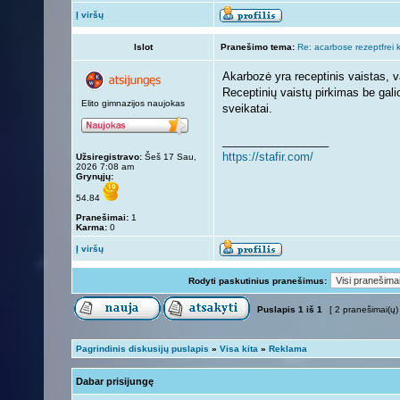
Į viršų
lslot
Pranešimo tema:
Re: acarbose rezeptfrei 
Akarbozė yra receptinis vaistas, v
Receptinių vaistų pirkimas be galio
Elito gimnazijos naujokas
sveikatai.
_________________
https://stafir.com/
Užsiregistravo:
Šeš 17 Sau,
2026 7:08 am
Grynųjų:
54.84
Pranešimai:
1
Karma:
0
Į viršų
Rodyti paskutinius pranešimus:
Puslapis
1
iš
1
[ 2 pranešimai(ų)
Pagrindinis diskusijų puslapis
»
Visa kita
»
Reklama
Dabar prisijungę