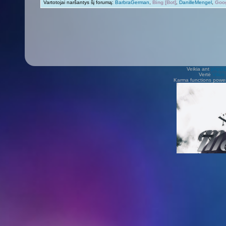
Vartotojai naršantys šį forumą:
BarbraGerman
,
Bing [Bot]
,
DanilleMengel
,
Goog
Veikia ant
phpB
Vertė
Viliu
Karma functions pow