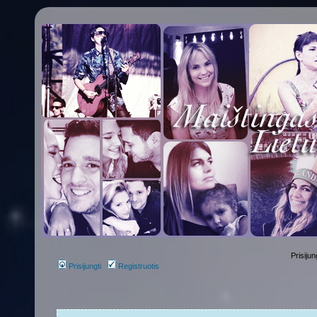
Prisijun
Prisijungti
Registruotis