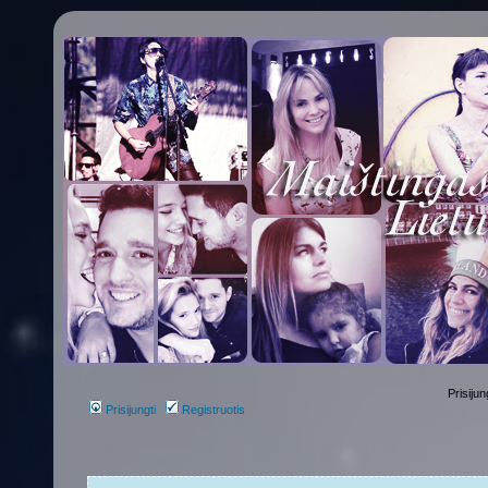
Prisijun
Prisijungti
Registruotis