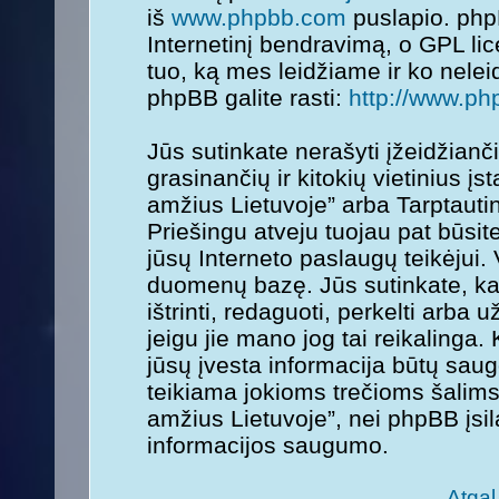
iš
www.phpbb.com
puslapio. php
Internetinį bendravimą, o GPL lice
tuo, ką mes leidžiame ir ko nele
phpBB galite rasti:
http://www.ph
Jūs sutinkate nerašyti įžeidžianč
grasinančių ir kitokių vietinius į
amžius Lietuvoje” arba Tarptauti
Priešingu atveju tuojau pat būsit
jūsų Interneto paslaugų teikėjui.
duomenų bazę. Jūs sutinkate, kad
ištrinti, redaguoti, perkelti arba
jeigu jie mano jog tai reikalinga.
jūsų įvesta informacija būtų sa
teikiama jokioms trečioms šalims
amžius Lietuvoje”, nei phpBB įsi
informacijos saugumo.
Atgal