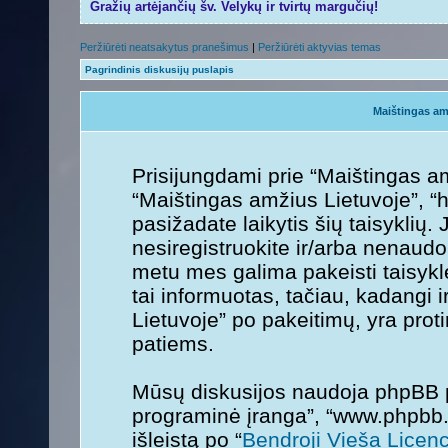
Gražių artėjančių šv. Velykų ir tvirtų margučių!
Peržiūrėti neatsakytus pranešimus
|
Peržiūrėti aktyvias temas
Pagrindinis diskusijų puslapis
Maištingas am
Prisijungdami prie “Maištingas am
“Maištingas amžius Lietuvoje”, “h
pasižadate laikytis šių taisyklių. 
nesiregistruokite ir/arba nenaudo
metu mes galima pakeisti taisykl
tai informuotas, tačiau, kadangi 
Lietuvoje” po pakeitimų, yra protin
patiems.
Mūsų diskusijos naudoja phpBB pr
programinė įranga”, “www.phpbb
išleistą po “
Bendroji Vieša Licenc