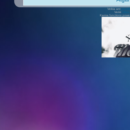
Veikia ant
phpB
Vertė
Viliu
Karma functions pow