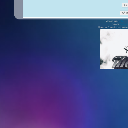
Veikia ant
phpB
Vertė
Viliu
Karma functions pow