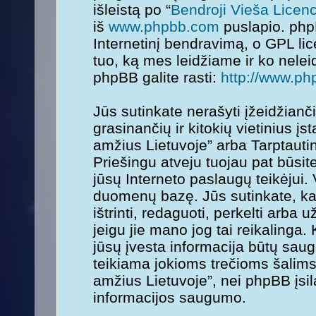
išleistą po “
Bendroji Vieša Licenc
iš
www.phpbb.com
puslapio. php
Internetinį bendravimą, o GPL lice
tuo, ką mes leidžiame ir ko nele
phpBB galite rasti:
http://www.ph
Jūs sutinkate nerašyti įžeidžianč
grasinančių ir kitokių vietinius į
amžius Lietuvoje” arba Tarptauti
Priešingu atveju tuojau pat būsit
jūsų Interneto paslaugų teikėjui.
duomenų bazę. Jūs sutinkate, kad
ištrinti, redaguoti, perkelti arba
jeigu jie mano jog tai reikalinga.
jūsų įvesta informacija būtų sa
teikiama jokioms trečioms šalims
amžius Lietuvoje”, nei phpBB įsi
informacijos saugumo.