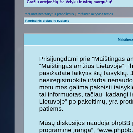
Gražių artėjančių šv. Velykų ir tvirtų margučių!
Peržiūrėti neatsakytus pranešimus
|
Peržiūrėti aktyvias temas
Pagrindinis diskusijų puslapis
Maištinga
Prisijungdami prie “Maištingas am
“Maištingas amžius Lietuvoje”, “h
pasižadate laikytis šių taisyklių. 
nesiregistruokite ir/arba nenaudo
metu mes galima pakeisti taisykl
tai informuotas, tačiau, kadangi 
Lietuvoje” po pakeitimų, yra protin
patiems.
Mūsų diskusijos naudoja phpBB pr
programinė įranga”, “www.phpbb