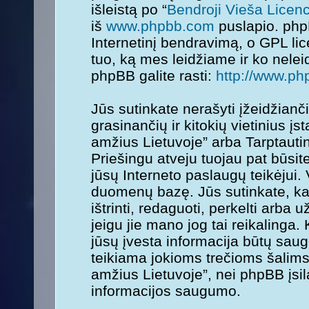
išleistą po “
Bendroji Vieša Licenc
iš
www.phpbb.com
puslapio. php
Internetinį bendravimą, o GPL lice
tuo, ką mes leidžiame ir ko nele
phpBB galite rasti:
http://www.ph
Jūs sutinkate nerašyti įžeidžianč
grasinančių ir kitokių vietinius į
amžius Lietuvoje” arba Tarptauti
Priešingu atveju tuojau pat būsit
jūsų Interneto paslaugų teikėjui.
duomenų bazę. Jūs sutinkate, kad
ištrinti, redaguoti, perkelti arba
jeigu jie mano jog tai reikalinga.
jūsų įvesta informacija būtų sa
teikiama jokioms trečioms šalims
amžius Lietuvoje”, nei phpBB įsi
informacijos saugumo.