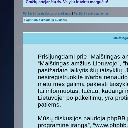
Gražių artėjančių šv. Velykų ir tvirtų margučių!
Peržiūrėti neatsakytus pranešimus
|
Peržiūrėti aktyvias temas
Pagrindinis diskusijų puslapis
Maištinga
Prisijungdami prie “Maištingas am
“Maištingas amžius Lietuvoje”, “h
pasižadate laikytis šių taisyklių. 
nesiregistruokite ir/arba nenaudo
metu mes galima pakeisti taisykl
tai informuotas, tačiau, kadangi 
Lietuvoje” po pakeitimų, yra protin
patiems.
Mūsų diskusijos naudoja phpBB pr
programinė įranga”, “www.phpbb