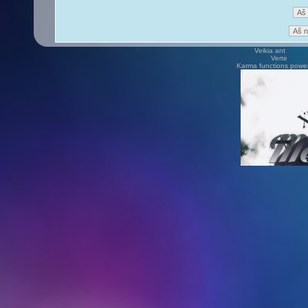
Veikia ant
phpB
Vertė
Viliu
Karma functions pow