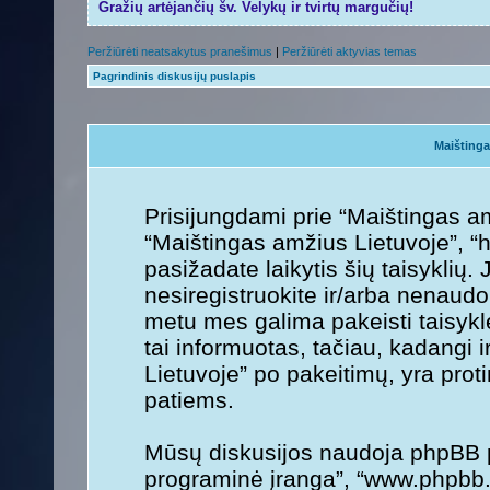
Gražių artėjančių šv. Velykų ir tvirtų margučių!
Peržiūrėti neatsakytus pranešimus
|
Peržiūrėti aktyvias temas
Pagrindinis diskusijų puslapis
Maištinga
Prisijungdami prie “Maištingas am
“Maištingas amžius Lietuvoje”, “h
pasižadate laikytis šių taisyklių. 
nesiregistruokite ir/arba nenaudo
metu mes galima pakeisti taisykl
tai informuotas, tačiau, kadangi 
Lietuvoje” po pakeitimų, yra protin
patiems.
Mūsų diskusijos naudoja phpBB pr
programinė įranga”, “www.phpbb