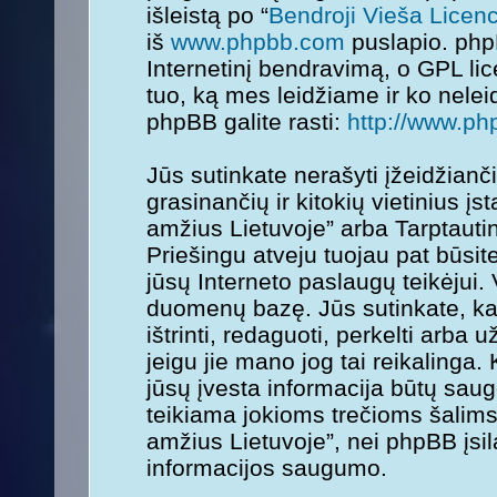
išleistą po “
Bendroji Vieša Licenc
iš
www.phpbb.com
puslapio. php
Internetinį bendravimą, o GPL lice
tuo, ką mes leidžiame ir ko nele
phpBB galite rasti:
http://www.ph
Jūs sutinkate nerašyti įžeidžianč
grasinančių ir kitokių vietinius į
amžius Lietuvoje” arba Tarptauti
Priešingu atveju tuojau pat būsit
jūsų Interneto paslaugų teikėjui.
duomenų bazę. Jūs sutinkate, kad
ištrinti, redaguoti, perkelti arba
jeigu jie mano jog tai reikalinga.
jūsų įvesta informacija būtų sa
teikiama jokioms trečioms šalims
amžius Lietuvoje”, nei phpBB įsi
informacijos saugumo.