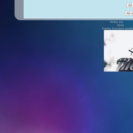
Veikia ant
phpB
Vertė
Viliu
Karma functions pow