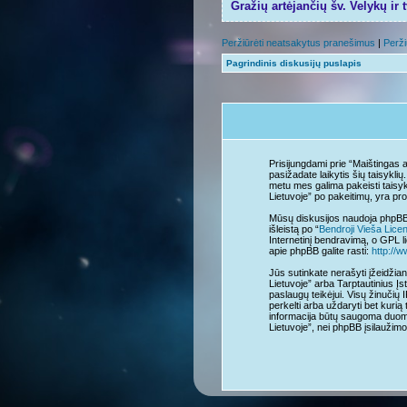
Gražių artėjančių šv. Velykų ir 
Peržiūrėti neatsakytus pranešimus
|
Perži
Pagrindinis diskusijų puslapis
Prisijungdami prie “Maištingas 
pasižadate laikytis šių taisyklių
metu mes galima pakeisti taisyk
Lietuvoje” po pakeitimų, yra prot
Mūsų diskusijos naudoja phpBB 
išleistą po “
Bendroji Vieša Lice
Internetinį bendravimą, o GPL li
apie phpBB galite rasti:
http://
Jūs sutinkate nerašyti įžeidžian
Lietuvoje” arba Tarptautinius Įs
paslaugų teikėjui. Visų žinučių 
perkelti arba uždaryti bet kurią 
informacija būtų saugoma duome
Lietuvoje”, nei phpBB įsilauži