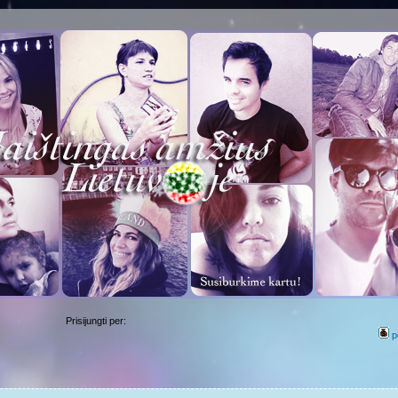
Prisijungti per:
p