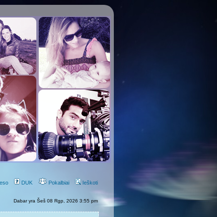
eso
DUK
Pokalbiai
Ieškoti
Dabar yra Šeš 08 Rgp, 2026 3:55 pm