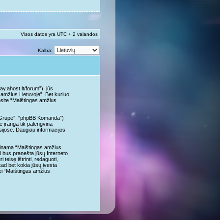
Visos datos yra UTC + 2 valandos
Kalba:
y.ahost.lt/forum”), jūs
s amžius Lietuvoje”. Bet kuriuo
osite “Maištingas amžius
B Grupė”, “phpBB Komanda”)
 įranga tik palengvina
usijose. Daugiau informacijos
alpinama “Maištingas amžius
ai bus pranešta jūsų Interneto
eisę ištrinti, redaguoti,
 kad bet kokia jūsų įvesta
ei “Maištingas amžius