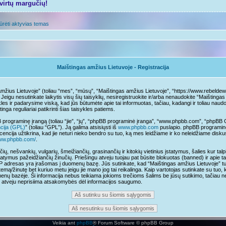
tvirtų margučių!
ūrėti aktyvias temas
Maištingas amžius Lietuvoje - Registracija
amžius Lietuvoje” (toliau “mes”, “mūsų”, “Maištingas amžius Lietuvoje”, “https://www.rebeldewa
. Jeigu nesutinkate laikytis visų šių taisyklių, nesiregistruokite ir/arba nenaudokite “Maištinga
les ir padarysime viską, kad jūs būtumėte apie tai informuotas, tačiau, kadangi ir toliau naud
inga reguliariai patikrinti šias taisykles patiems.
programinę įrangą (toliau “jie”, “jų”, “phpBB programinė įranga”, “www.phpbb.com”, “phpB
ncija (GPL)
” (toliau “GPL”). Ją galima atsisiųsti iš
www.phpbb.com
puslapio. phpBB programinė
cencija užtikrina, kad jie neturi nieko bendro su tuo, ką mes leidžiame ir ko neleidžiame disk
www.phpbb.com/
.
čių, nešvankių, vulgarių, šmeižiančių, grasinančių ir kitokių vietinius įstatymus, šalies kur t
tatymus pažeidžiančių žinučių. Priešingu atveju tuojau pat būsite blokuotas (banned) ir apie t
IP adresas yra įrašomas į duomenų bazę. Jūs sutinkate, kad “Maištingas amžius Lietuvoje” turi t
temą/žinutę bet kuriuo metu jeigu jie mano jog tai reikalinga. Kaip vartotojas sutinkate su tuo,
nų bazėje. Ši informacija nebus teikiama jokioms trečioms šalims be jūsų sutikimo, tačiau n
mo atveju neprisiima atsakomybės dėl informacijos saugumo.
Veikia ant
phpBB
® Forum Software © phpBB Group