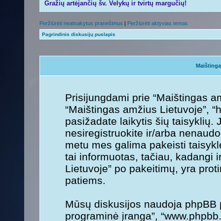
Gražių artėjančių šv. Velykų ir tvirtų margučių!
Peržiūrėti neatsakytus pranešimus
|
Peržiūrėti aktyvias temas
Pagrindinis diskusijų puslapis
Maištinga
Prisijungdami prie “Maištingas am
“Maištingas amžius Lietuvoje”, “h
pasižadate laikytis šių taisyklių. 
nesiregistruokite ir/arba nenaudo
metu mes galima pakeisti taisykl
tai informuotas, tačiau, kadangi 
Lietuvoje” po pakeitimų, yra protin
patiems.
Mūsų diskusijos naudoja phpBB pr
programinė įranga”, “www.phpbb