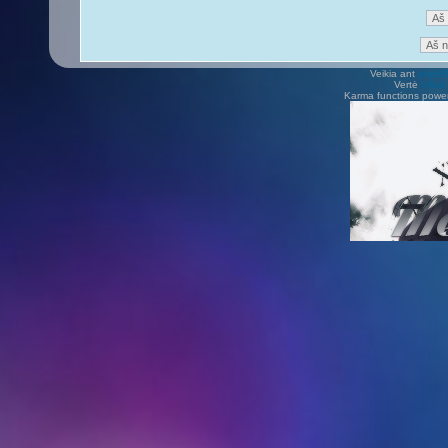
Veikia ant
phpB
Vertė
Viliu
Karma functions pow