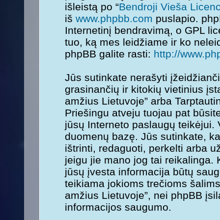
išleistą po “
Bendroji Vieša Licenc
iš
www.phpbb.com
puslapio. php
Internetinį bendravimą, o GPL lice
tuo, ką mes leidžiame ir ko nele
phpBB galite rasti:
http://www.ph
Jūs sutinkate nerašyti įžeidžianč
grasinančių ir kitokių vietinius į
amžius Lietuvoje” arba Tarptauti
Priešingu atveju tuojau pat būsit
jūsų Interneto paslaugų teikėjui.
duomenų bazę. Jūs sutinkate, kad
ištrinti, redaguoti, perkelti arba
jeigu jie mano jog tai reikalinga.
jūsų įvesta informacija būtų sa
teikiama jokioms trečioms šalims
amžius Lietuvoje”, nei phpBB įsi
informacijos saugumo.