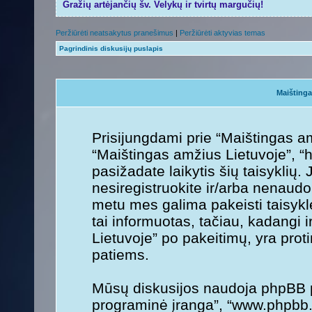
Gražių artėjančių šv. Velykų ir tvirtų margučių!
Peržiūrėti neatsakytus pranešimus
|
Peržiūrėti aktyvias temas
Pagrindinis diskusijų puslapis
Maištinga
Prisijungdami prie “Maištingas am
“Maištingas amžius Lietuvoje”, “h
pasižadate laikytis šių taisyklių. 
nesiregistruokite ir/arba nenaudo
metu mes galima pakeisti taisykl
tai informuotas, tačiau, kadangi 
Lietuvoje” po pakeitimų, yra protin
patiems.
Mūsų diskusijos naudoja phpBB pr
programinė įranga”, “www.phpbb