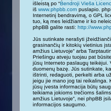
išleistą po “
Bendroji Vieša Licenc
iš
www.phpbb.com
puslapio. php
Internetinį bendravimą, o GPL lice
tuo, ką mes leidžiame ir ko nele
phpBB galite rasti:
http://www.ph
Jūs sutinkate nerašyti įžeidžianč
grasinančių ir kitokių vietinius į
amžius Lietuvoje” arba Tarptauti
Priešingu atveju tuojau pat būsit
jūsų Interneto paslaugų teikėjui.
duomenų bazę. Jūs sutinkate, kad
ištrinti, redaguoti, perkelti arba
jeigu jie mano jog tai reikalinga.
jūsų įvesta informacija būtų sa
teikiama jokioms trečioms šalims
amžius Lietuvoje”, nei phpBB įsi
informacijos saugumo.