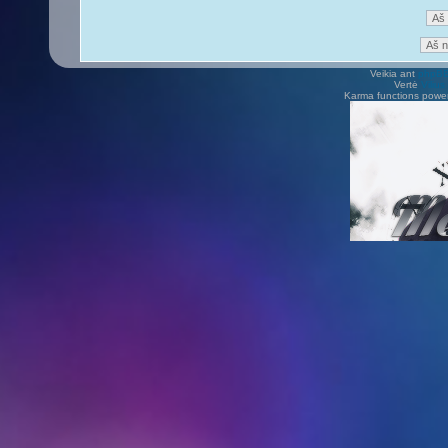
Veikia ant
phpB
Vertė
Viliu
Karma functions pow