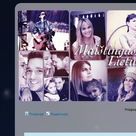
Prisijun
Prisijungti
Registruotis