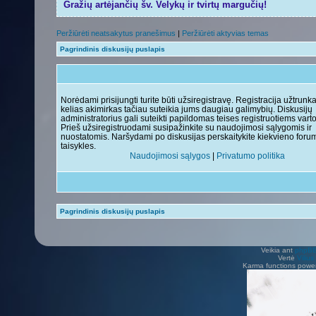
Gražių artėjančių šv. Velykų ir tvirtų margučių!
Peržiūrėti neatsakytus pranešimus
|
Peržiūrėti aktyvias temas
Pagrindinis diskusijų puslapis
Norėdami prisijungti turite būti užsiregistravę. Registracija užtrunk
kelias akimirkas tačiau suteikia jums daugiau galimybių. Diskusijų
administratorius gali suteikti papildomas teises registruotiems vart
Prieš užsiregistruodami susipažinkite su naudojimosi sąlygomis ir
nuostatomis. Naršydami po diskusijas perskaitykite kiekvieno foru
taisykles.
Naudojimosi sąlygos
|
Privatumo politika
Pagrindinis diskusijų puslapis
Veikia ant
phpB
Vertė
Viliu
Karma functions pow