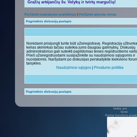
Gražių artėjančių šv. Velykų ir tvirtų margučių!
Peržiūrėti neatsakytus pranešimus
|
Peržiūrėti aktyvias temas
Pagrindinis diskusijų puslapis
Norėdami prisijungti turite būti užsiregistravę. Registracija užtrunk
kelias akimirkas tačiau suteikia jums daugiau galimybių. Diskusijų
administratorius gali suteikti papildomas teises registruotiems vart
Prieš užsiregistruodami susipažinkite su naudojimosi sąlygomis ir
nuostatomis. Naršydami po diskusijas perskaitykite kiekvieno foru
taisykles.
Naudojimosi sąlygos
|
Privatumo politika
Pagrindinis diskusijų puslapis
Veikia ant
phpB
Vertė
Viliu
Karma functions pow