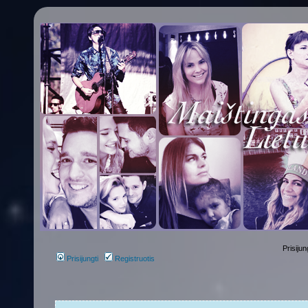
Prisijun
Prisijungti
Registruotis