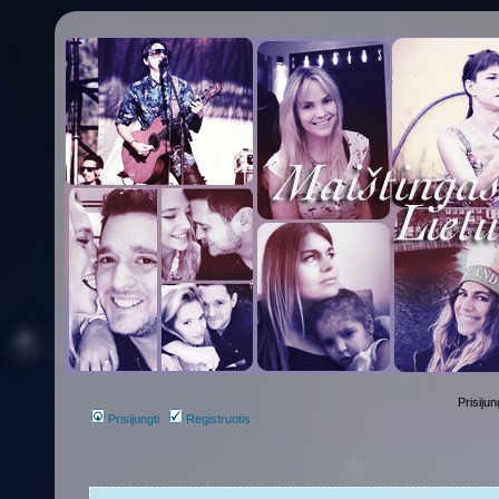
Prisijun
Prisijungti
Registruotis