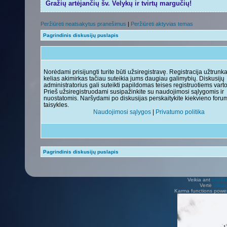
Gražių artėjančių šv. Velykų ir tvirtų margučių!
Peržiūrėti neatsakytus pranešimus
|
Peržiūrėti aktyvias temas
Pagrindinis diskusijų puslapis
Norėdami prisijungti turite būti užsiregistravę. Registracija užtrunk
kelias akimirkas tačiau suteikia jums daugiau galimybių. Diskusijų
administratorius gali suteikti papildomas teises registruotiems vart
Prieš užsiregistruodami susipažinkite su naudojimosi sąlygomis ir
nuostatomis. Naršydami po diskusijas perskaitykite kiekvieno foru
taisykles.
Naudojimosi sąlygos
|
Privatumo politika
Pagrindinis diskusijų puslapis
Veikia ant
phpB
Vertė
Viliu
Karma functions pow