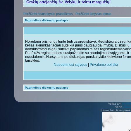
Gražių artėjančių šv. Velykų ir tvirtų margučių!
Peržiūrėti neatsakytus pranešimus
|
Peržiūrėti aktyvias temas
Pagrindinis diskusijų puslapis
Norėdami prisijungti turite būti užsiregistravę. Registracija užtrunk
kelias akimirkas tačiau suteikia jums daugiau galimybių. Diskusijų
administratorius gali suteikti papildomas teises registruotiems vart
Prieš užsiregistruodami susipažinkite su naudojimosi sąlygomis ir
nuostatomis. Naršydami po diskusijas perskaitykite kiekvieno foru
taisykles.
Naudojimosi sąlygos
|
Privatumo politika
Pagrindinis diskusijų puslapis
Veikia ant
phpB
Vertė
Viliu
Karma functions pow