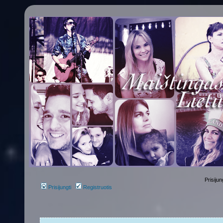
Prisijun
Prisijungti
Registruotis