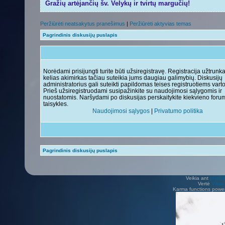
Gražių artėjančių šv. Velykų ir tvirtų margučių!
Peržiūrėti neatsakytus pranešimus
|
Peržiūrėti aktyvias temas
Pagrindinis diskusijų puslapis
Norėdami prisijungti turite būti užsiregistravę. Registracija užtrunk
kelias akimirkas tačiau suteikia jums daugiau galimybių. Diskusijų
administratorius gali suteikti papildomas teises registruotiems vart
Prieš užsiregistruodami susipažinkite su naudojimosi sąlygomis ir
nuostatomis. Naršydami po diskusijas perskaitykite kiekvieno foru
taisykles.
Naudojimosi sąlygos
|
Privatumo politika
Pagrindinis diskusijų puslapis
Veikia ant
phpB
Vertė
Viliu
Karma functions pow