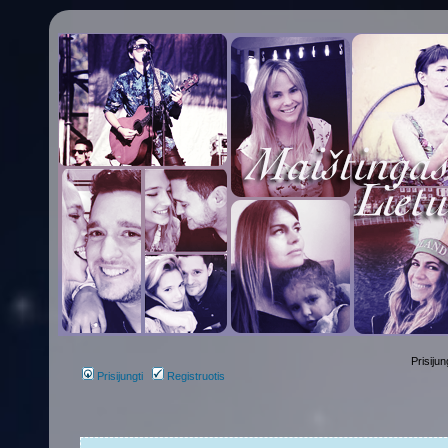
Prisijun
Prisijungti
Registruotis