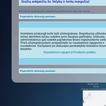
Gražių artėjančių šv. Velykų ir tvirtų margučių!
Peržiūrėti neatsakytus pranešimus
|
Peržiūrėti aktyvias temas
Pagrindinis diskusijų puslapis
Norėdami prisijungti turite būti užsiregistravę. Registracija užtrunk
kelias akimirkas tačiau suteikia jums daugiau galimybių. Diskusijų
administratorius gali suteikti papildomas teises registruotiems vart
Prieš užsiregistruodami susipažinkite su naudojimosi sąlygomis ir
nuostatomis. Naršydami po diskusijas perskaitykite kiekvieno foru
taisykles.
Naudojimosi sąlygos
|
Privatumo politika
Pagrindinis diskusijų puslapis
Veikia ant
phpB
Vertė
Viliu
Karma functions pow