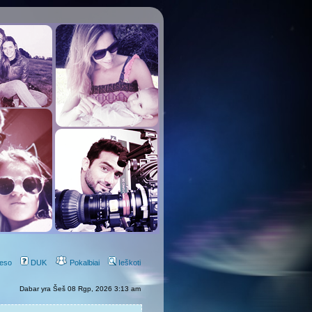
eso
DUK
Pokalbiai
Ieškoti
Dabar yra Šeš 08 Rgp, 2026 3:13 am