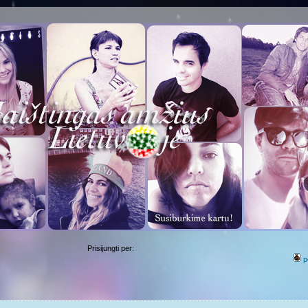
Prisijungti per:
p