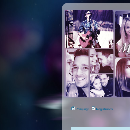
Prisijungti
Registruotis