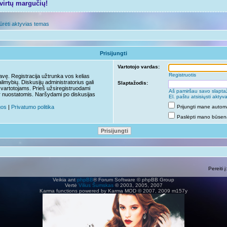
tvirtų margučių!
ūrėti aktyvias temas
Prisijungti
Vartotojo vardas:
Registruotis
travę. Registracija užtrunka vos kelias
limybių. Diskusijų administratorius gali
Slaptažodis:
 vartotojams. Prieš užsiregistruodami
Aš pamiršau savo slapta
r nuostatomis. Naršydami po diskusijas
El. paštu atsisiųsti akty
gos
|
Privatumo politika
Prijungti mane autom
Paslėpti mano būseną
Pereiti į:
Veikia ant
phpBB
® Forum Software © phpBB Group
Vertė
Vilius Šumskas
© 2003, 2005, 2007
Karma functions powered by Karma MOD © 2007, 2009 m157y