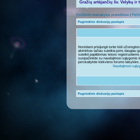
Gražių artėjančių šv. Velykų ir 
Peržiūrėti neatsakytus pranešimus
|
Perži
Pagrindinis diskusijų puslapis
Norėdami prisijungti turite būti užsiregis
akimirkas tačiau suteikia jums daugiau ga
suteikti papildomas teises registruotiems
susipažinkite su naudojimosi sąlygomis i
perskaitykite kiekvieno forumo taisykles.
Naudojimosi sąly
Pagrindinis diskusijų puslapis