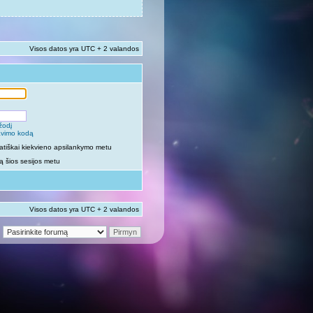
Visos datos yra UTC + 2 valandos
žodį
vavimo kodą
atiškai kiekvieno apsilankymo metu
 šios sesijos metu
Visos datos yra UTC + 2 valandos