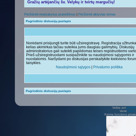
Gražių artėjančių šv. Velykų ir tvirtų margučių!
Peržiūrėti neatsakytus pranešimus
|
Peržiūrėti aktyvias temas
Pagrindinis diskusijų puslapis
Norėdami prisijungti turite būti užsiregistravę. Registracija užtrunk
kelias akimirkas tačiau suteikia jums daugiau galimybių. Diskusijų
administratorius gali suteikti papildomas teises registruotiems vart
Prieš užsiregistruodami susipažinkite su naudojimosi sąlygomis ir
nuostatomis. Naršydami po diskusijas perskaitykite kiekvieno foru
taisykles.
Naudojimosi sąlygos
|
Privatumo politika
Pagrindinis diskusijų puslapis
Veikia ant
phpB
Vertė
Viliu
Karma functions pow