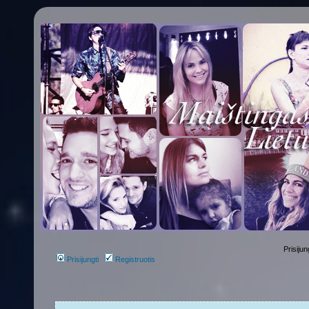
Prisijun
Prisijungti
Registruotis