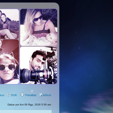
eso
DUK
Pokalbiai
Ieškoti
Dabar yra Ket 06 Rgp, 2026 5:56 am