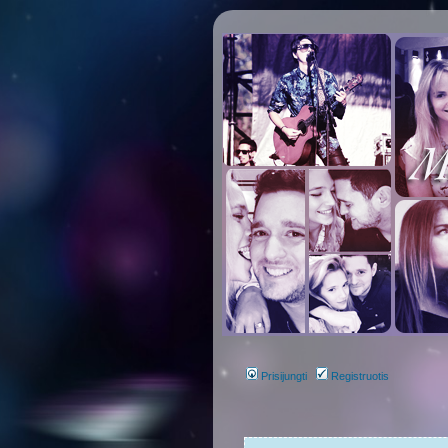
Prisijungti
Registruotis