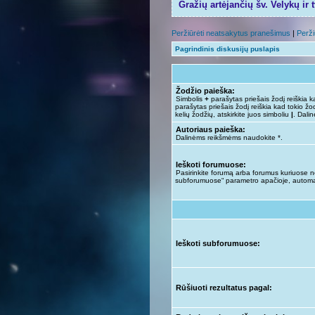
Gražių artėjančių šv. Velykų ir 
Peržiūrėti neatsakytus pranešimus
|
Perži
Pagrindinis diskusijų puslapis
Žodžio paieška:
Simbolis
+
parašytas priešais žodį reiškia ka
parašytas priešais žodį reiškia kad tokio žod
kelių žodžių, atskirkite juos simboliu
|
. Dali
Autoriaus paieška:
Dalinėms reikšmėms naudokite *.
Ieškoti forumuose:
Pasirinkite forumą arba forumus kuriuose nor
subforumuose“ parametro apačioje, automa
Ieškoti subforumuose:
Rūšiuoti rezultatus pagal: