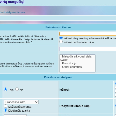
tvirtų margučių!
ūrėti aktyvias temas
Paieškos užklausa
d tokio žodžio reikia ieškoti. Simbolis
-
Ieškoti visų terminų arba naudoti užklaus
žio ieškoti nereikia. Jeigu ieškote tik vieno iš
nėms reikšmėms naudokite *.
Ieškoti bet kurio termino
ite atlikti paiešką. Jeigu neišjungsite “ieškoti
tiškai bus ieškoma ir visuose subforumuose.
Paieškos nustatymai
Ieškoti:
Taip
Ne
Rodyti rezultatus kaip:
Mažėjančia tvarka
Didėjančia tvarka