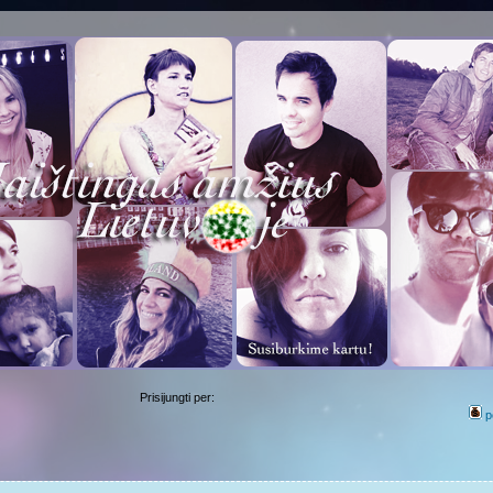
Prisijungti per:
p