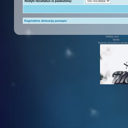
Rodyti rezultatus iš paskutinių:
Pagrindinis diskusijų puslapis
Veikia ant
phpB
Vertė
Viliu
Karma functions pow