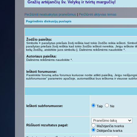
Gražių artėjančių šv. Velykų ir tvirtų margučių!
Peržiūrėti neatsakytus pranešimus
|
Peržiūrėti aktyvias temas
Pagrindinis diskusijų puslapis
Žodžio paieška:
Simbolis
+
parašytas priešais žodį reiškia kad tokio žodžio reikia ieškoti. Simbo
parašytas priešais žodį reiškia kad tokio žodžio ieškoti nereikia. Jeigu ieškote ti
kelių žodžių, atskirkite juos simboliu
|
. Dalinėms reikšmėms naudokite *.
Autoriaus paieška:
Dalinėms reikšmėms naudokite *.
Ieškoti forumuose:
Pasirinkite forumą arba forumus kuriuose norite atlikti paiešką. Jeigu neišjungsit
subforumuose“ parametro apačioje, automatiškai bus ieškoma ir visuose subf
Ieškoti subforumuose:
Taip
Ne
Rūšiuoti rezultatus pagal:
Mažėjančia tvarka
Didėjančia tvarka