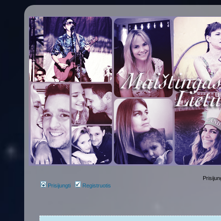
Prisijun
Prisijungti
Registruotis