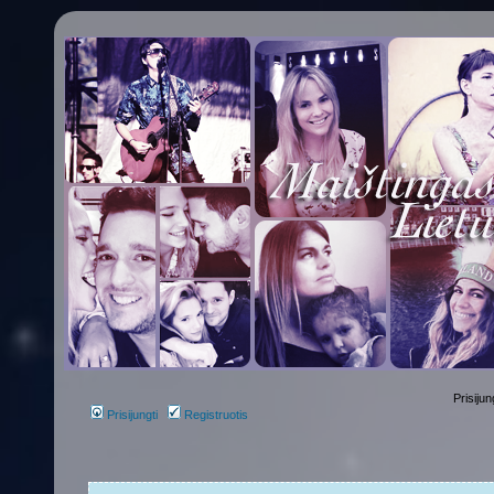
Prisijun
Prisijungti
Registruotis