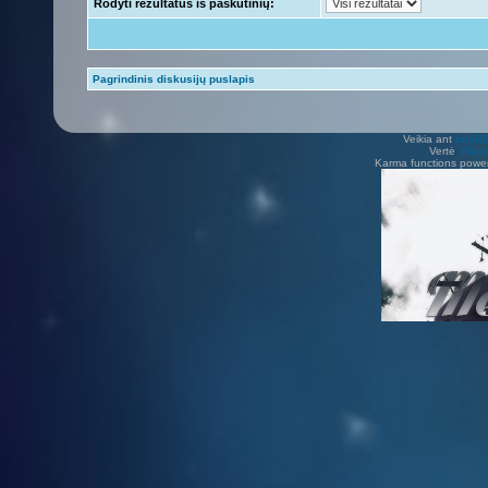
Rodyti rezultatus iš paskutinių:
Pagrindinis diskusijų puslapis
Veikia ant
phpB
Vertė
Viliu
Karma functions pow