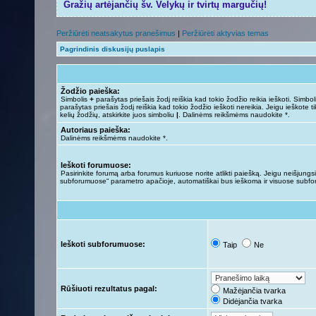
Gražių artėjančių šv. Velykų ir tvirtų margučių!
Peržiūrėti neatsakytus pranešimus
|
Peržiūrėti aktyvias temas
Pagrindinis diskusijų puslapis
Žodžio paieška:
Simbolis
+
parašytas priešais žodį reiškia kad tokio žodžio reikia ieškoti. Simbo
parašytas priešais žodį reiškia kad tokio žodžio ieškoti nereikia. Jeigu ieškote ti
kelių žodžių, atskirkite juos simboliu
|
. Dalinėms reikšmėms naudokite *.
Autoriaus paieška:
Dalinėms reikšmėms naudokite *.
Ieškoti forumuose:
Pasirinkite forumą arba forumus kuriuose norite atlikti paiešką. Jeigu neišjungsit
subforumuose“ parametro apačioje, automatiškai bus ieškoma ir visuose subf
Ieškoti subforumuose:
Taip
Ne
Rūšiuoti rezultatus pagal:
Mažėjančia tvarka
Didėjančia tvarka