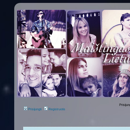
Prisijun
Prisijungti
Registruotis