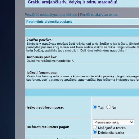
Gražių artėjančių šv. Velykų ir tvirtų margučių!
Peržiūrėti neatsakytus pranešimus
|
Peržiūrėti aktyvias temas
Pagrindinis diskusijų puslapis
Žodžio paieška:
Simbolis
+
parašytas priešais žodį reiškia kad tokio žodžio reikia ieškoti. Simbo
parašytas priešais žodį reiškia kad tokio žodžio ieškoti nereikia. Jeigu ieškote ti
kelių žodžių, atskirkite juos simboliu
|
. Dalinėms reikšmėms naudokite *.
Autoriaus paieška:
Dalinėms reikšmėms naudokite *.
Ieškoti forumuose:
Pasirinkite forumą arba forumus kuriuose norite atlikti paiešką. Jeigu neišjungsit
subforumuose“ parametro apačioje, automatiškai bus ieškoma ir visuose subf
Ieškoti subforumuose:
Taip
Ne
Rūšiuoti rezultatus pagal:
Mažėjančia tvarka
Didėjančia tvarka