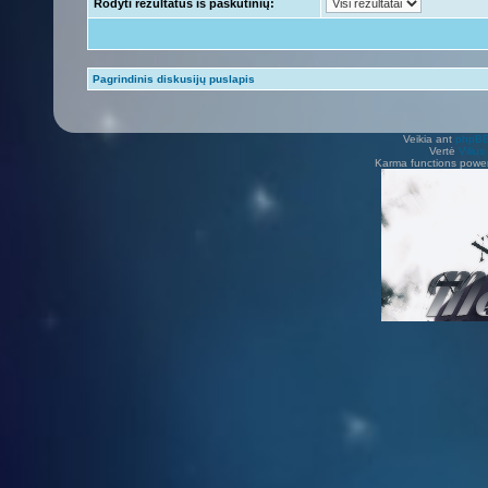
Rodyti rezultatus iš paskutinių:
Pagrindinis diskusijų puslapis
Veikia ant
phpB
Vertė
Viliu
Karma functions pow