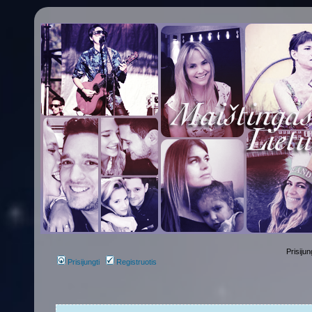
Prisijun
Prisijungti
Registruotis