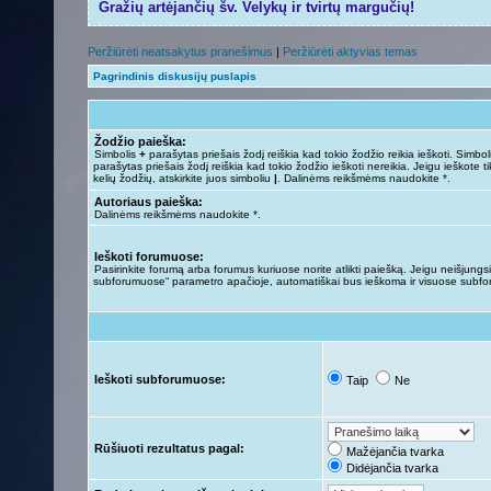
Gražių artėjančių šv. Velykų ir tvirtų margučių!
Peržiūrėti neatsakytus pranešimus
|
Peržiūrėti aktyvias temas
Pagrindinis diskusijų puslapis
Žodžio paieška:
Simbolis
+
parašytas priešais žodį reiškia kad tokio žodžio reikia ieškoti. Simbo
parašytas priešais žodį reiškia kad tokio žodžio ieškoti nereikia. Jeigu ieškote ti
kelių žodžių, atskirkite juos simboliu
|
. Dalinėms reikšmėms naudokite *.
Autoriaus paieška:
Dalinėms reikšmėms naudokite *.
Ieškoti forumuose:
Pasirinkite forumą arba forumus kuriuose norite atlikti paiešką. Jeigu neišjungsit
subforumuose“ parametro apačioje, automatiškai bus ieškoma ir visuose subf
Ieškoti subforumuose:
Taip
Ne
Rūšiuoti rezultatus pagal:
Mažėjančia tvarka
Didėjančia tvarka