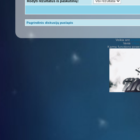
Rodyti rezultatus iš paskutinių:
Pagrindinis diskusijų puslapis
Veikia ant
phpB
Vertė
Viliu
Karma functions pow