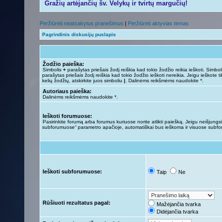
Gražių artėjančių šv. Velykų ir tvirtų margučių!
Peržiūrėti neatsakytus pranešimus
|
Peržiūrėti aktyvias temas
Pagrindinis diskusijų puslapis
Žodžio paieška:
Simbolis
+
parašytas priešais žodį reiškia kad tokio žodžio reikia ieškoti. Simbo
parašytas priešais žodį reiškia kad tokio žodžio ieškoti nereikia. Jeigu ieškote ti
kelių žodžių, atskirkite juos simboliu
|
. Dalinėms reikšmėms naudokite *.
Autoriaus paieška:
Dalinėms reikšmėms naudokite *.
Ieškoti forumuose:
Pasirinkite forumą arba forumus kuriuose norite atlikti paiešką. Jeigu neišjungsit
subforumuose“ parametro apačioje, automatiškai bus ieškoma ir visuose subf
Ieškoti subforumuose:
Taip
Ne
Rūšiuoti rezultatus pagal:
Mažėjančia tvarka
Didėjančia tvarka