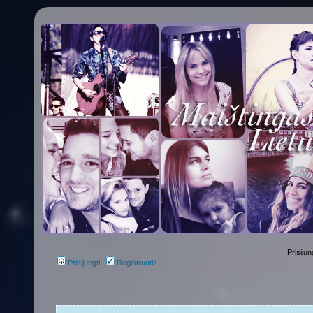
Prisijun
Prisijungti
Registruotis