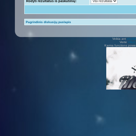
Rodyti rezultatus iš paskutinių:
Pagrindinis diskusijų puslapis
Veikia ant
phpB
Vertė
Viliu
Karma functions pow