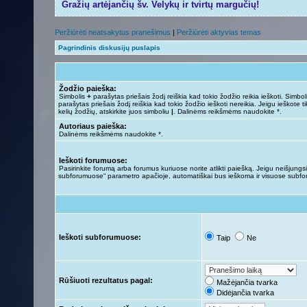
Gražių artėjančių šv. Velykų ir tvirtų margučių!
Peržiūrėti neatsakytus pranešimus
|
Peržiūrėti aktyvias temas
Pagrindinis diskusijų puslapis
Žodžio paieška:
Simbolis
+
parašytas priešais žodį reiškia kad tokio žodžio reikia ieškoti. Simbo
parašytas priešais žodį reiškia kad tokio žodžio ieškoti nereikia. Jeigu ieškote ti
kelių žodžių, atskirkite juos simboliu
|
. Dalinėms reikšmėms naudokite *.
Autoriaus paieška:
Dalinėms reikšmėms naudokite *.
Ieškoti forumuose:
Pasirinkite forumą arba forumus kuriuose norite atlikti paiešką. Jeigu neišjungsit
subforumuose“ parametro apačioje, automatiškai bus ieškoma ir visuose subf
Ieškoti subforumuose:
Taip
Ne
Rūšiuoti rezultatus pagal:
Mažėjančia tvarka
Didėjančia tvarka