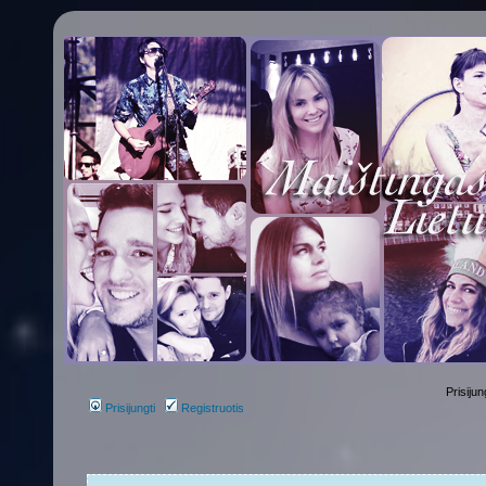
Prisijun
Prisijungti
Registruotis