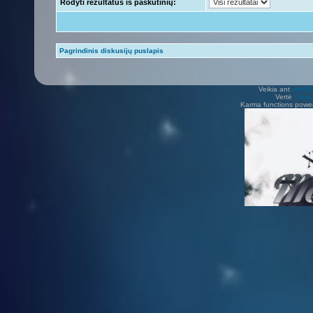
Rodyti rezultatus iš paskutinių:
Pagrindinis diskusijų puslapis
Veikia ant
phpB
Vertė
Viliu
Karma functions pow