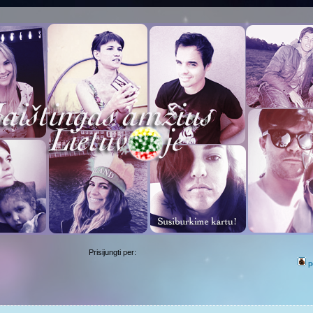
Prisijungti per:
p