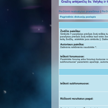
Gražių artėjančių šv. Velykų ir 
Peržiūrėti neatsakytus pranešimus
|
Perži
Pagrindinis diskusijų puslapis
Žodžio paieška:
Simbolis
+
parašytas priešais žodį reiškia ka
parašytas priešais žodį reiškia kad tokio žod
kelių žodžių, atskirkite juos simboliu
|
. Dali
Autoriaus paieška:
Dalinėms reikšmėms naudokite *.
Ieškoti forumuose:
Pasirinkite forumą arba forumus kuriuose nor
subforumuose“ parametro apačioje, automa
Ieškoti subforumuose:
Rūšiuoti rezultatus pagal: