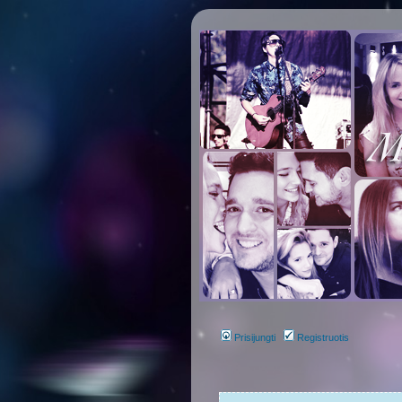
Prisijungti
Registruotis