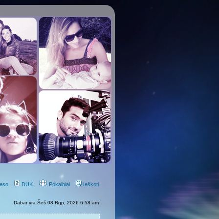
eso
DUK
Pokalbiai
Ieškoti
Dabar yra Šeš 08 Rgp, 2026 6:58 am