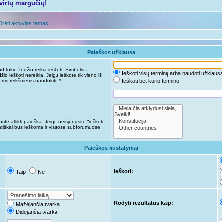
tvirtų margučių!
ūrėti aktyvias temas
Paieškos užklausa
d tokio žodžio reikia ieškoti. Simbolis
-
Ieškoti visų terminų arba naudoti užklaus
žio ieškoti nereikia. Jeigu ieškote tik vieno iš
nėms reikšmėms naudokite *.
Ieškoti bet kurio termino
ite atlikti paiešką. Jeigu neišjungsite “ieškoti
tiškai bus ieškoma ir visuose subforumuose.
Paieškos nustatymai
Ieškoti:
Taip
Ne
Rodyti rezultatus kaip:
Mažėjančia tvarka
Didėjančia tvarka