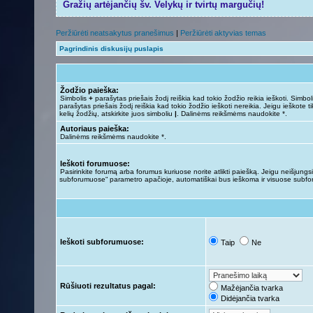
Gražių artėjančių šv. Velykų ir tvirtų margučių!
Peržiūrėti neatsakytus pranešimus
|
Peržiūrėti aktyvias temas
Pagrindinis diskusijų puslapis
Žodžio paieška:
Simbolis
+
parašytas priešais žodį reiškia kad tokio žodžio reikia ieškoti. Simbo
parašytas priešais žodį reiškia kad tokio žodžio ieškoti nereikia. Jeigu ieškote ti
kelių žodžių, atskirkite juos simboliu
|
. Dalinėms reikšmėms naudokite *.
Autoriaus paieška:
Dalinėms reikšmėms naudokite *.
Ieškoti forumuose:
Pasirinkite forumą arba forumus kuriuose norite atlikti paiešką. Jeigu neišjungsit
subforumuose“ parametro apačioje, automatiškai bus ieškoma ir visuose subf
Ieškoti subforumuose:
Taip
Ne
Rūšiuoti rezultatus pagal:
Mažėjančia tvarka
Didėjančia tvarka