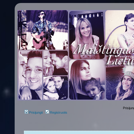
Prisijun
Prisijungti
Registruotis