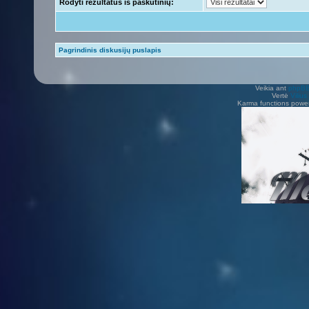
Rodyti rezultatus iš paskutinių:
Pagrindinis diskusijų puslapis
Veikia ant
phpB
Vertė
Viliu
Karma functions pow