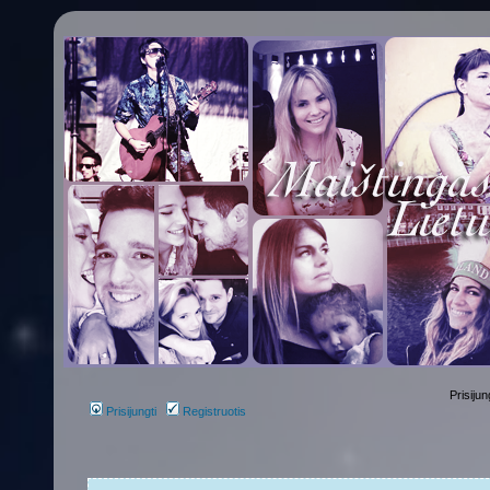
Prisijun
Prisijungti
Registruotis