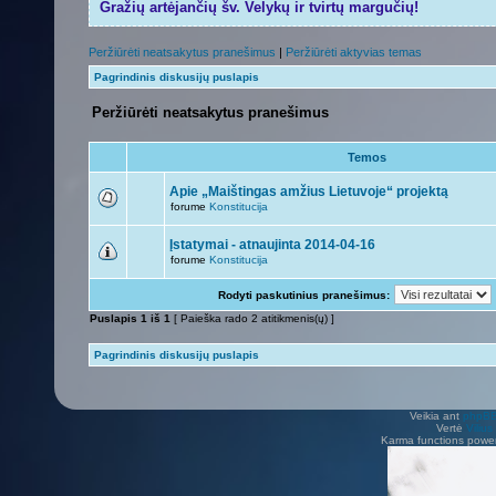
Gražių artėjančių šv. Velykų ir tvirtų margučių!
Peržiūrėti neatsakytus pranešimus
|
Peržiūrėti aktyvias temas
Pagrindinis diskusijų puslapis
Peržiūrėti neatsakytus pranešimus
Temos
Apie „Maištingas amžius Lietuvoje“ projektą
forume
Konstitucija
Įstatymai - atnaujinta 2014-04-16
forume
Konstitucija
Rodyti paskutinius pranešimus:
Puslapis
1
iš
1
[ Paieška rado 2 atitikmenis(ų) ]
Pagrindinis diskusijų puslapis
Veikia ant
phpB
Vertė
Viliu
Karma functions pow