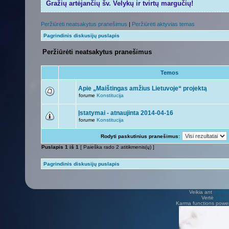
Gražių artėjančių šv. Velykų ir tvirtų margučių!
Peržiūrėti neatsakytus pranešimus
|
Peržiūrėti aktyvias temas
Pagrindinis diskusijų puslapis
Peržiūrėti neatsakytus pranešimus
Temos
Apie „Maištingas amžius Lietuvoje“ projektą
forume
Konstitucija
Įstatymai - atnaujinta 2014-04-16
forume
Konstitucija
Rodyti paskutinius pranešimus:
Puslapis
1
iš
1
[ Paieška rado 2 atitikmenis(ų) ]
Pagrindinis diskusijų puslapis
Veikia ant
phpB
Vertė
Viliu
Karma functions pow