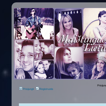
Prisijun
Prisijungti
Registruotis