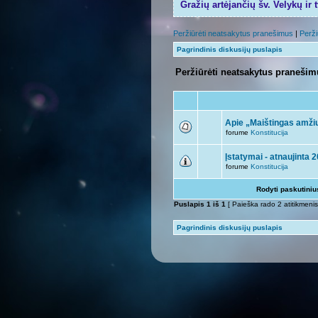
Gražių artėjančių šv. Velykų ir 
Peržiūrėti neatsakytus pranešimus
|
Perži
Pagrindinis diskusijų puslapis
Peržiūrėti neatsakytus praneši
Apie „Maištingas amžiu
forume
Konstitucija
Įstatymai - atnaujinta 
forume
Konstitucija
Rodyti paskutini
Puslapis
1
iš
1
[ Paieška rado 2 atitikmenis
Pagrindinis diskusijų puslapis