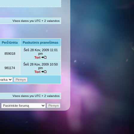
Visos datos yra UTC + 2 valandos
Peržiūrėta
Paskutinis pranešimas
Šeš 28 Kov, 2009 11:01
859018
pm
Tori
Šeš 28 Kov, 2009 10:50
981174
pm
Tori
Visos datos yra UTC + 2 valandos