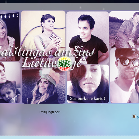
Prisijungti per:
p