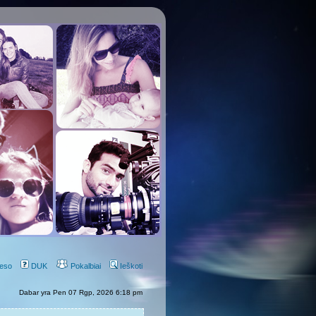
eso
DUK
Pokalbiai
Ieškoti
Dabar yra Pen 07 Rgp, 2026 6:18 pm