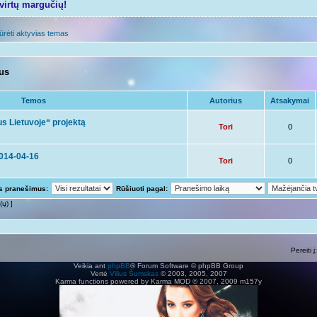
tvirtų margučių!
ūrėti aktyvias temas
mus
Temos
Autorius
Atsakymai
s Lietuvoje“ projektą
Tori
0
2014-04-16
Tori
0
us pranešimus:
Rūšiuoti pagal:
(ų) ]
Pereiti į:
Veikia ant
phpBB
® Forum Software © phpBB Group
Vertė
Vilius Šumskas
© 2003, 2005, 2007
Karma functions powered by Karma MOD © 2007, 2009 m157y