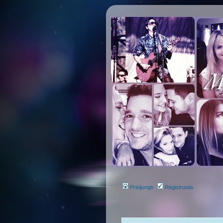
Prisijungti
Registruotis