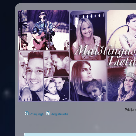
Prisijun
Prisijungti
Registruotis