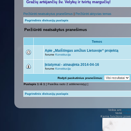
Gražių artėjančių šv. Velykų ir tvirtų margučių!
Peržiūrėti neatsakytus pranešimus
|
Peržiūrėti aktyvias temas
Pagrindinis diskusijų puslapis
Peržiūrėti neatsakytus pranešimus
Temos
Apie „Maištingas amžius Lietuvoje“ projektą
forume
Konstitucija
Įstatymai - atnaujinta 2014-04-16
forume
Konstitucija
Rodyti paskutinius pranešimus:
Puslapis
1
iš
1
[ Paieška rado 2 atitikmenis(ų) ]
Pagrindinis diskusijų puslapis
Veikia ant
phpB
Vertė
Viliu
Karma functions pow