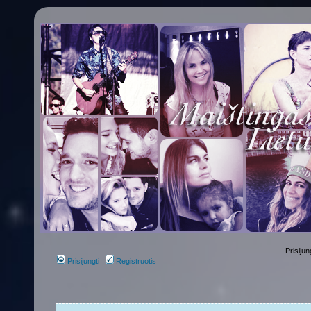
Prisijun
Prisijungti
Registruotis