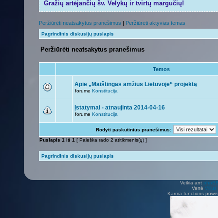
Gražių artėjančių šv. Velykų ir tvirtų margučių!
Peržiūrėti neatsakytus pranešimus
|
Peržiūrėti aktyvias temas
Pagrindinis diskusijų puslapis
Peržiūrėti neatsakytus pranešimus
Temos
Apie „Maištingas amžius Lietuvoje“ projektą
forume
Konstitucija
Įstatymai - atnaujinta 2014-04-16
forume
Konstitucija
Rodyti paskutinius pranešimus:
Puslapis
1
iš
1
[ Paieška rado 2 atitikmenis(ų) ]
Pagrindinis diskusijų puslapis
Veikia ant
phpB
Vertė
Viliu
Karma functions pow