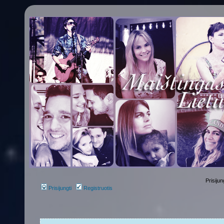
Prisijun
Prisijungti
Registruotis