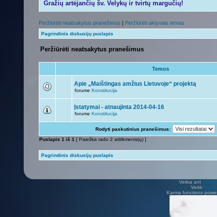
Gražių artėjančių šv. Velykų ir tvirtų margučių!
Peržiūrėti neatsakytus pranešimus
|
Peržiūrėti aktyvias temas
Pagrindinis diskusijų puslapis
Peržiūrėti neatsakytus pranešimus
Temos
Apie „Maištingas amžius Lietuvoje“ projektą
forume
Konstitucija
Įstatymai - atnaujinta 2014-04-16
forume
Konstitucija
Rodyti paskutinius pranešimus:
Puslapis
1
iš
1
[ Paieška rado 2 atitikmenis(ų) ]
Pagrindinis diskusijų puslapis
Veikia ant
phpB
Vertė
Viliu
Karma functions pow