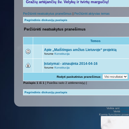
Gražių artėjančių šv. Velykų ir tvirtų margučių!
Peržiūrėti neatsakytus pranešimus
|
Peržiūrėti aktyvias temas
Pagrindinis diskusijų puslapis
Peržiūrėti neatsakytus pranešimus
Temos
Apie „Maištingas amžius Lietuvoje“ projektą
forume
Konstitucija
Įstatymai - atnaujinta 2014-04-16
forume
Konstitucija
Rodyti paskutinius pranešimus:
Puslapis
1
iš
1
[ Paieška rado 2 atitikmenis(ų) ]
Pagrindinis diskusijų puslapis
Veikia ant
phpB
Vertė
Viliu
Karma functions pow