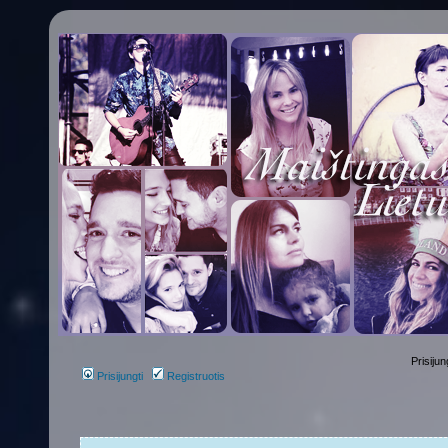
Prisijun
Prisijungti
Registruotis