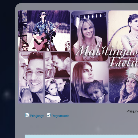
Prisijun
Prisijungti
Registruotis