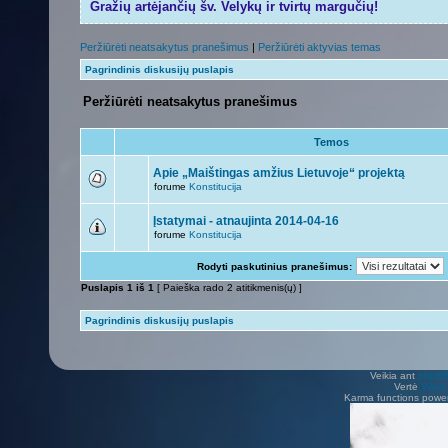
Gražių artėjančių šv. Velykų ir tvirtų margučių!
Peržiūrėti neatsakytus pranešimus
|
Peržiūrėti aktyvias temas
Pagrindinis diskusijų puslapis
Peržiūrėti neatsakytus pranešimus
Temos
Apie „Maištingas amžius Lietuvoje“ projektą
forume
Konstitucija
Įstatymai - atnaujinta 2014-04-16
forume
Konstitucija
Rodyti paskutinius pranešimus:
Puslapis
1
iš
1
[ Paieška rado 2 atitikmenis(ų) ]
Pagrindinis diskusijų puslapis
Veikia ant
phpB
Vertė
Viliu
Karma functions pow