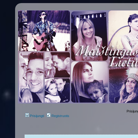
Prisijun
Prisijungti
Registruotis