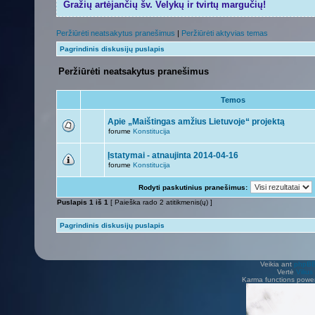
Gražių artėjančių šv. Velykų ir tvirtų margučių!
Peržiūrėti neatsakytus pranešimus
|
Peržiūrėti aktyvias temas
Pagrindinis diskusijų puslapis
Peržiūrėti neatsakytus pranešimus
Temos
Apie „Maištingas amžius Lietuvoje“ projektą
forume
Konstitucija
Įstatymai - atnaujinta 2014-04-16
forume
Konstitucija
Rodyti paskutinius pranešimus:
Puslapis
1
iš
1
[ Paieška rado 2 atitikmenis(ų) ]
Pagrindinis diskusijų puslapis
Veikia ant
phpB
Vertė
Viliu
Karma functions pow