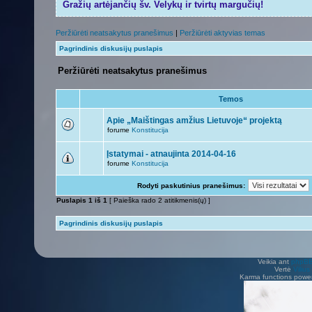
Gražių artėjančių šv. Velykų ir tvirtų margučių!
Peržiūrėti neatsakytus pranešimus
|
Peržiūrėti aktyvias temas
Pagrindinis diskusijų puslapis
Peržiūrėti neatsakytus pranešimus
Temos
Apie „Maištingas amžius Lietuvoje“ projektą
forume
Konstitucija
Įstatymai - atnaujinta 2014-04-16
forume
Konstitucija
Rodyti paskutinius pranešimus:
Puslapis
1
iš
1
[ Paieška rado 2 atitikmenis(ų) ]
Pagrindinis diskusijų puslapis
Veikia ant
phpB
Vertė
Viliu
Karma functions pow