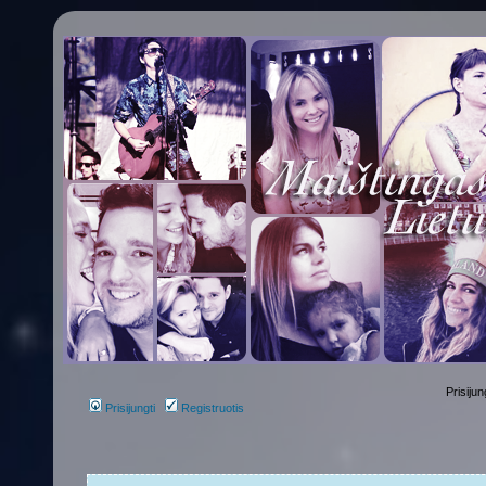
Prisijun
Prisijungti
Registruotis